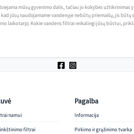
siejama mūsų gyvenimo dalis, tačiau jo kokybės užtikrinimas yr
na, kad jūsų naudojamame vandenyje nebūtų priemaišų, jis būtų sa
imo laikotarpį. Kokie vandens filtrai reikalingi jūsų būstui, p
tuvė
Pagalba
ltrai namui
Informacija
nkštinimo filtrai
Pirkimo ir grąžinimo tvarka