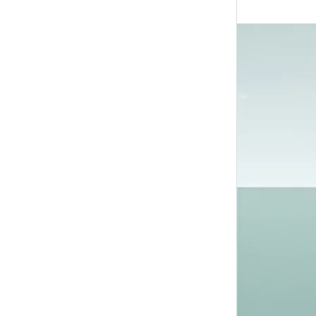
Kaip
veikia
vandens
filtrai?