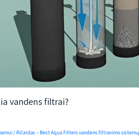
ia vandens filtrai?
 namui
/
Ričardas – Best Aqua Filters vandens filtravimo sistemų