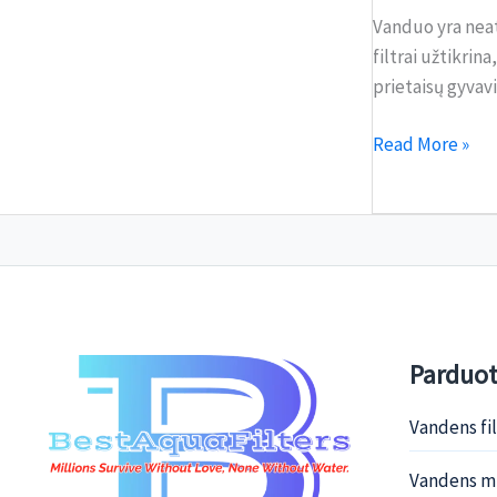
Vanduo yra neat
filtrai užtikri
prietaisų gyvav
Read More »
Parduo
Vandens fi
Vandens mi