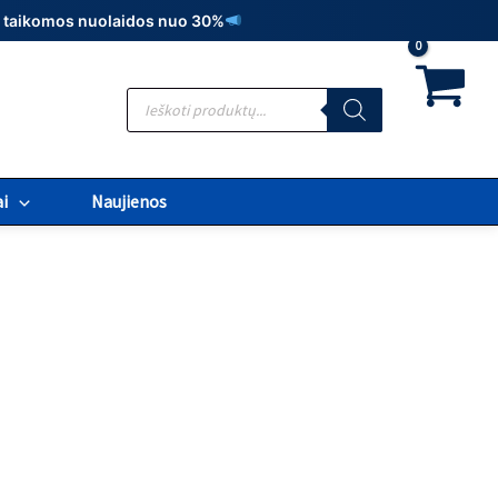
t., taikomos nuolaidos nuo 30%
Products
search
i
Naujienos