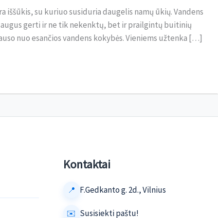
a iššūkis, su kuriuo susiduria daugelis namų ūkių. Vandens
ugus gerti ir ne tik nekenktų, bet ir prailgintų buitinių
riklauso nuo esančios vandens kokybės. Vieniems užtenka […]
Kontaktai
F.Gedkanto g. 2d., Vilnius
Susisiekti paštu!