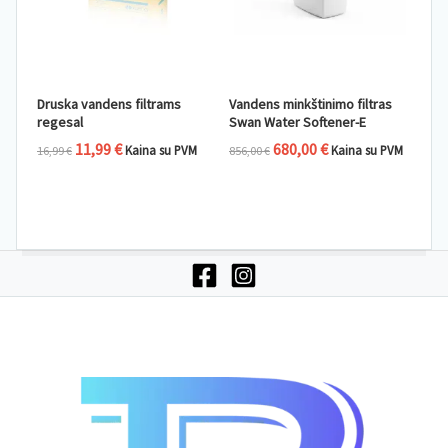
Druska vandens filtrams
Vandens minkštinimo filtras
regesal
Swan Water Softener-E
11,99
€
680,00
€
Kaina su PVM
Kaina su PVM
16,99
€
856,00
€