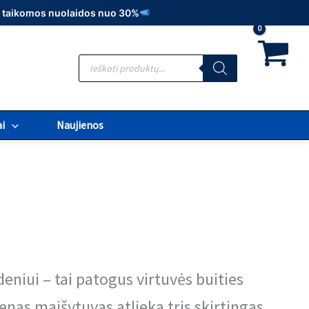
t., taikomos nuolaidos nuo 30%
Products
search
i
Naujienos
deniui – tai patogus virtuvės buities
enas maišytuvas atlieka tris skirtingas