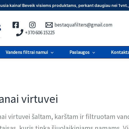
iausia kaina! Beveik visiems produktams, perkant daugiau nei 1vn
bestaquafilters@gmail.com
+370 606 15225
Vandens filtrai namui
Paslaugos
Kontakta
anai virtuvei
ai virtuvei šaltam, karštam ir filtruotam van
taisas, kuris tinka šiuolaikiniams namams. Vi