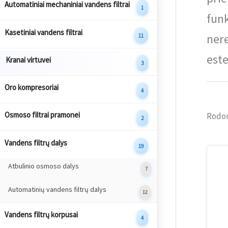
Automatiniai mechaniniai vandens filtrai
1
funk
Kasetiniai vandens filtrai
nere
11
este
Kranai virtuvei
3
Oro kompresoriai
4
Osmoso filtrai pramonei
Rodomi
2
Vandens filtrų dalys
19
Atbulinio osmoso dalys
7
Automatinių vandens filtrų dalys
12
Vandens filtrų korpusai
4