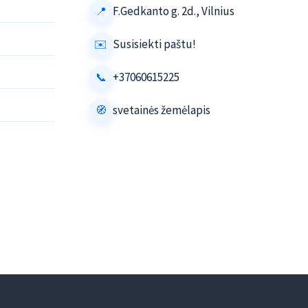
F.Gedkanto g. 2d., Vilnius
Susisiekti paštu!
+37060615225
svetainės žemėlapis