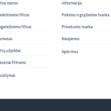
ltrai namui
Informacija
nkštinimo filtrai
Pirkimo ir grąžinimo tvarka
geležinimo filtrai
Privatumo tvarka
osmosas
Naujienos
trų užpildai
Apie mus
soriai filtrams
siūlymai