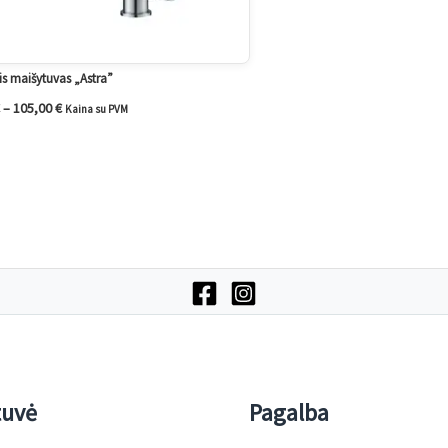
nis maišytuvas „Astra”
–
105,00
€
Kaina su PVM
tuvė
Pagalba