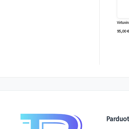
Virtuvi
95,00
€
Parduo