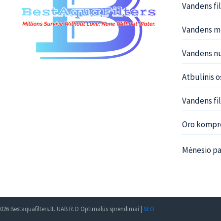
Vandens fi
Vandens mi
Vandens nu
Atbulinis 
Vandens fil
Oro kompre
Mėnesio pa
026 Bestaquafilters.lt. UAB R.O Optimalūs sprendimai |
SEO