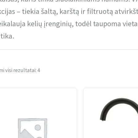
cijas – tiekia šaltą, karštą ir filtruotą atvirkš
ikalauja kelių įrenginių, todėl taupoma vieta 
tika.
 visi rezultatai: 4
Price
Price
range:
range:
650,00 €
95,00 €
through
through
1300,00 €
110,00 €