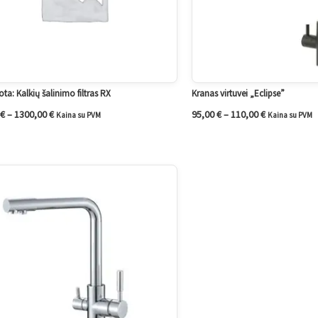
ta: Kalkių šalinimo filtras RX
Kranas virtuvei „Eclipse”
€
–
1300,00
€
95,00
€
–
110,00
€
Kaina su PVM
Kaina su PVM
Price
range:
95,00 €
through
105,00 €