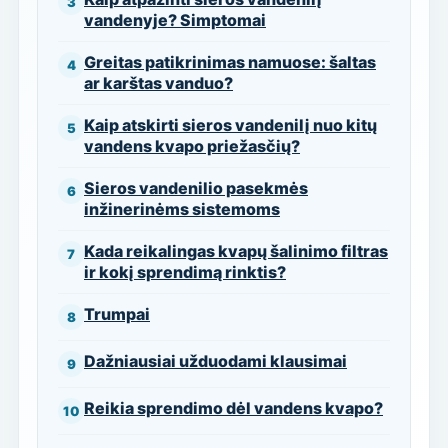
vandenyje? Simptomai
Greitas patikrinimas namuose: šaltas
ar karštas vanduo?
Kaip atskirti sieros vandenilį nuo kitų
vandens kvapo priežasčių?
Sieros vandenilio pasekmės
inžinerinėms sistemoms
Kada reikalingas kvapų šalinimo filtras
ir kokį sprendimą rinktis?
Trumpai
Dažniausiai užduodami klausimai
Reikia sprendimo dėl vandens kvapo?