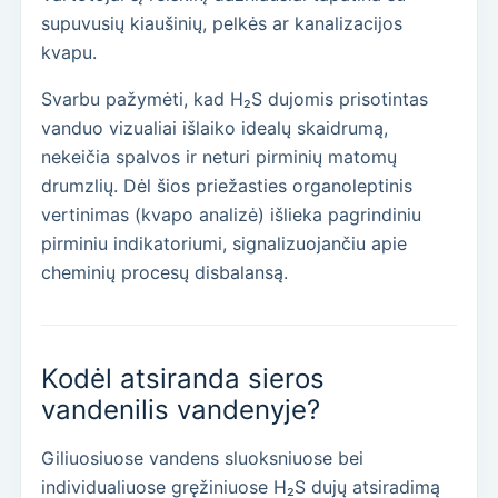
supuvusių kiaušinių, pelkės ar kanalizacijos
kvapu.
Svarbu pažymėti, kad H₂S dujomis prisotintas
vanduo vizualiai išlaiko idealų skaidrumą,
nekeičia spalvos ir neturi pirminių matomų
drumzlių. Dėl šios priežasties organoleptinis
vertinimas (kvapo analizė) išlieka pagrindiniu
pirminiu indikatoriumi, signalizuojančiu apie
cheminių procesų disbalansą.
Kodėl atsiranda sieros
vandenilis vandenyje?
Giliuosiuose vandens sluoksniuose bei
individualiuose gręžiniuose H₂S dujų atsiradimą