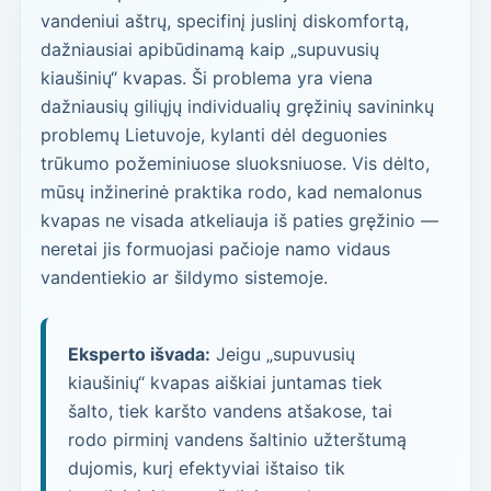
vandeniui aštrų, specifinį juslinį diskomfortą,
dažniausiai apibūdinamą kaip „supuvusių
kiaušinių“ kvapas. Ši problema yra viena
dažniausių giliųjų individualių gręžinių savininkų
problemų Lietuvoje, kylanti dėl deguonies
trūkumo požeminiuose sluoksniuose. Vis dėlto,
mūsų inžinerinė praktika rodo, kad nemalonus
kvapas ne visada atkeliauja iš paties gręžinio —
neretai jis formuojasi pačioje namo vidaus
vandentiekio ar šildymo sistemoje.
Eksperto išvada:
Jeigu „supuvusių
kiaušinių“ kvapas aiškiai juntamas tiek
šalto, tiek karšto vandens atšakose, tai
rodo pirminį vandens šaltinio užterštumą
dujomis, kurį efektyviai ištaiso tik