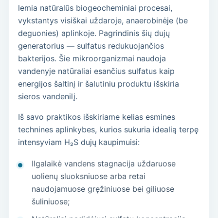
lemia natūralūs biogeocheminiai procesai,
vykstantys visiškai uždaroje, anaerobinėje (be
deguonies) aplinkoje. Pagrindinis šių dujų
generatorius — sulfatus redukuojančios
bakterijos. Šie mikroorganizmai naudoja
vandenyje natūraliai esančius sulfatus kaip
energijos šaltinį ir šalutiniu produktu išskiria
sieros vandenilį.
Iš savo praktikos išskiriame kelias esmines
technines aplinkybes, kurios sukuria idealią terpę
intensyviam H₂S dujų kaupimuisi:
Ilgalaikė vandens stagnacija uždaruose
uolienų sluoksniuose arba retai
naudojamuose gręžiniuose bei giliuose
šuliniuose;