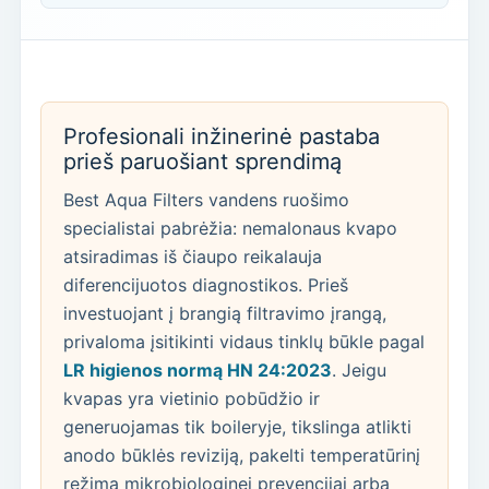
Profesionali inžinerinė pastaba
prieš paruošiant sprendimą
Best Aqua Filters vandens ruošimo
specialistai pabrėžia: nemalonaus kvapo
atsiradimas iš čiaupo reikalauja
diferencijuotos diagnostikos. Prieš
investuojant į brangią filtravimo įrangą,
privaloma įsitikinti vidaus tinklų būkle pagal
LR higienos normą HN 24:2023
. Jeigu
kvapas yra vietinio pobūdžio ir
generuojamas tik boileryje, tikslinga atlikti
anodo būklės reviziją, pakelti temperatūrinį
režimą mikrobiologinei prevencijai arba