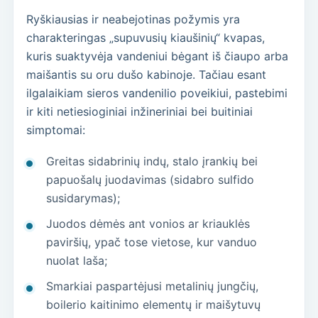
Ryškiausias ir neabejotinas požymis yra
charakteringas „supuvusių kiaušinių“ kvapas,
kuris suaktyvėja vandeniui bėgant iš čiaupo arba
maišantis su oru dušo kabinoje. Tačiau esant
ilgalaikiam sieros vandenilio poveikiui, pastebimi
ir kiti netiesioginiai inžineriniai bei buitiniai
simptomai:
Greitas sidabrinių indų, stalo įrankių bei
papuošalų juodavimas (sidabro sulfido
susidarymas);
Juodos dėmės ant vonios ar kriauklės
paviršių, ypač tose vietose, kur vanduo
nuolat laša;
Smarkiai paspartėjusi metalinių jungčių,
boilerio kaitinimo elementų ir maišytuvų