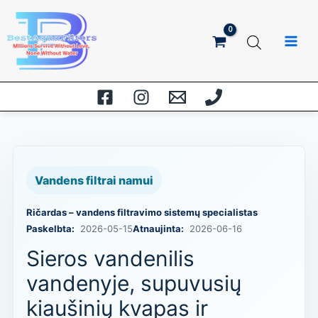
Pereiti
prie
turinio
Vandens filtrai namui
Ričardas – vandens filtravimo sistemų specialistas
Paskelbta:
2026-05-15
Atnaujinta:
2026-06-16
Sieros vandenilis
vandenyje, supuvusių
kiaušinių kvapas ir