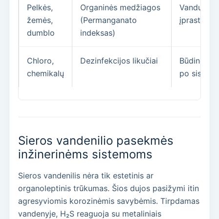
Pelkės,
Organinės medžiagos
Vanduo gali
žemės,
(Permanganato
įprastais m
dumblo
indeksas)
Chloro,
Dezinfekcijos likučiai
Būdinga ti
chemikalų
po sistemų
Sieros vandenilio pasekmės
inžinerinėms sistemoms
Sieros vandenilis nėra tik estetinis ar
organoleptinis trūkumas. Šios dujos pasižymi itin
agresyviomis korozinėmis savybėmis. Tirpdamas
vandenyje, H₂S reaguoja su metaliniais