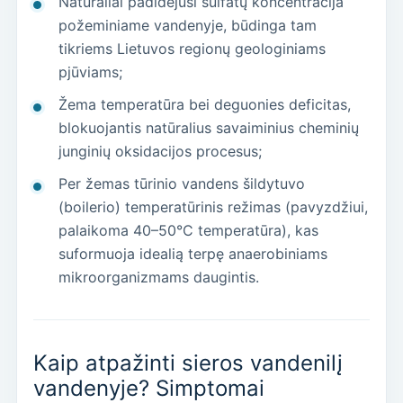
Natūraliai padidėjusi sulfatų koncentracija
požeminiame vandenyje, būdinga tam
tikriems Lietuvos regionų geologiniams
pjūviams;
Žema temperatūra bei deguonies deficitas,
blokuojantis natūralius savaiminius cheminių
junginių oksidacijos procesus;
Per žemas tūrinio vandens šildytuvo
(boilerio) temperatūrinis režimas (pavyzdžiui,
palaikoma 40–50°C temperatūra), kas
suformuoja idealią terpę anaerobiniams
mikroorganizmams daugintis.
Kaip atpažinti sieros vandenilį
vandenyje? Simptomai