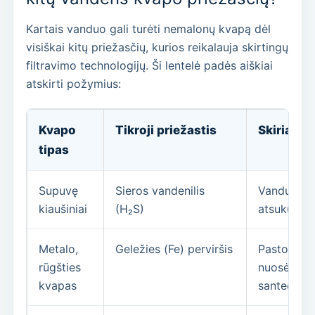
Kartais vanduo gali turėti nemalonų kvapą dėl
visiškai kitų priežasčių, kurios reikalauja skirtingų
filtravimo technologijų. Ši lentelė padės aiškiai
atskirti požymius:
Kvapo
Tikroji priežastis
Skiriamie
tipas
Supuvę
Sieros vandenilis
Vanduo vis
kiaušiniai
(H₂S)
atsukus či
Metalo,
Geležies (Fe) perviršis
Pastovėjęs
rūgšties
nuosėdų. P
kvapas
santechnik