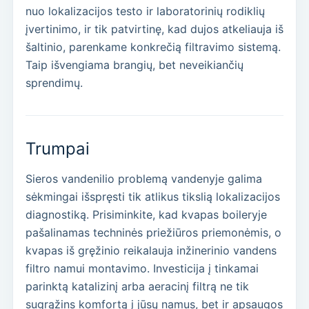
nuo lokalizacijos testo ir laboratorinių rodiklių
įvertinimo, ir tik patvirtinę, kad dujos atkeliauja iš
šaltinio, parenkame konkrečią filtravimo sistemą.
Taip išvengiama brangių, bet neveikiančių
sprendimų.
Trumpai
Sieros vandenilio problemą vandenyje galima
sėkmingai išspręsti tik atlikus tikslią lokalizacijos
diagnostiką. Prisiminkite, kad kvapas boileryje
pašalinamas techninės priežiūros priemonėmis, o
kvapas iš gręžinio reikalauja inžinerinio vandens
filtro namui montavimo. Investicija į tinkamai
parinktą katalizinį arba aeracinį filtrą ne tik
sugrąžins komfortą į jūsų namus, bet ir apsaugos