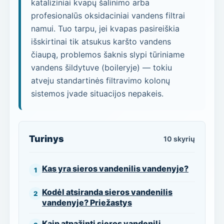
kataliziniai kvapų šalinimo arba
profesionalūs oksidaciniai vandens filtrai
namui. Tuo tarpu, jei kvapas pasireiškia
išskirtinai tik atsukus karšto vandens
čiaupą, problemos šaknis slypi tūriniame
vandens šildytuve (boileryje) — tokiu
atveju standartinės filtravimo kolonų
sistemos įvade situacijos nepakeis.
Turinys
10 skyrių
Kas yra sieros vandenilis vandenyje?
Kodėl atsiranda sieros vandenilis
vandenyje? Priežastys
Kaip atpažinti sieros vandenilį