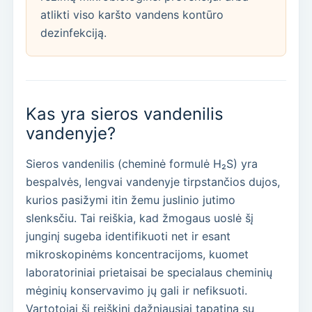
atlikti viso karšto vandens kontūro
dezinfekciją.
Kas yra sieros vandenilis
vandenyje?
Sieros vandenilis (cheminė formulė H₂S) yra
bespalvės, lengvai vandenyje tirpstančios dujos,
kurios pasižymi itin žemu juslinio jutimo
slenksčiu. Tai reiškia, kad žmogaus uoslė šį
junginį sugeba identifikuoti net ir esant
mikroskopinėms koncentracijoms, kuomet
laboratoriniai prietaisai be specialaus cheminių
mėginių konservavimo jų gali ir nefiksuoti.
Vartotojai šį reiškinį dažniausiai tapatina su