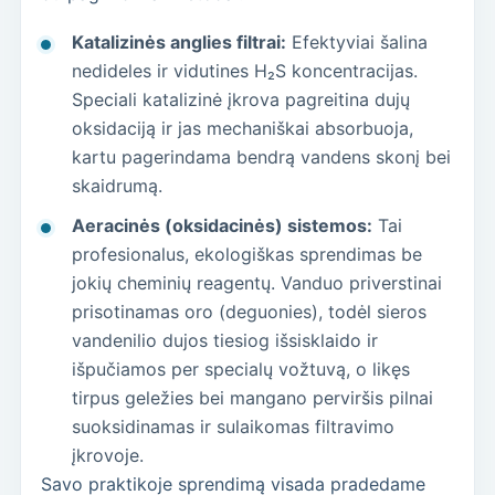
Katalizinės anglies filtrai:
Efektyviai šalina
nedideles ir vidutines H₂S koncentracijas.
Speciali katalizinė įkrova pagreitina dujų
oksidaciją ir jas mechaniškai absorbuoja,
kartu pagerindama bendrą vandens skonį bei
skaidrumą.
Aeracinės (oksidacinės) sistemos:
Tai
profesionalus, ekologiškas sprendimas be
jokių cheminių reagentų. Vanduo priverstinai
prisotinamas oro (deguonies), todėl sieros
vandenilio dujos tiesiog išsisklaido ir
išpučiamos per specialų vožtuvą, o likęs
tirpus geležies bei mangano perviršis pilnai
suoksidinamas ir sulaikomas filtravimo
įkrovoje.
Savo praktikoje sprendimą visada pradedame