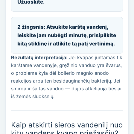
Užuoskite.
2 žingsnis: Atsukite karštą vandenį,
leiskite jam nubėgti minutę, prisipilkite
kitą stiklinę ir atlikite tą patį vertinimą.
Rezultatų interpretacija:
Jei kvapas juntamas tik
karštame vandenyje, gręžinio vanduo yra švarus,
o problema kyla dėl boilerio magnio anodo
reakcijos arba ten besidauginančių bakterijų. Jei
smirda ir šaltas vanduo — dujos atkeliauja tiesiai
iš žemės sluoksnių.
Kaip atskirti sieros vandenilį nuo
kitų vandens kvapo priežasčių?