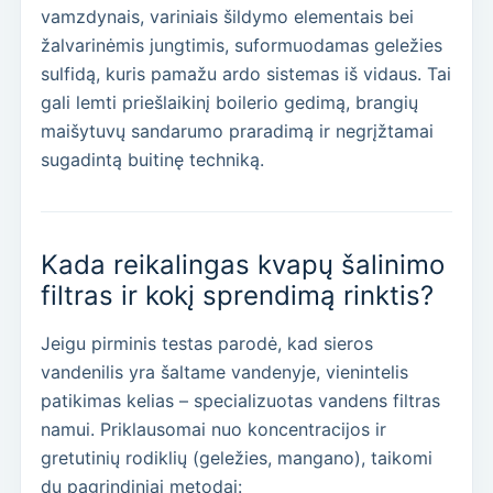
vamzdynais, variniais šildymo elementais bei
žalvarinėmis jungtimis, suformuodamas geležies
sulfidą, kuris pamažu ardo sistemas iš vidaus. Tai
gali lemti priešlaikinį boilerio gedimą, brangių
maišytuvų sandarumo praradimą ir negrįžtamai
sugadintą buitinę techniką.
Kada reikalingas kvapų šalinimo
filtras ir kokį sprendimą rinktis?
Jeigu pirminis testas parodė, kad sieros
vandenilis yra šaltame vandenyje, vienintelis
patikimas kelias – specializuotas vandens filtras
namui. Priklausomai nuo koncentracijos ir
gretutinių rodiklių (geležies, mangano), taikomi
du pagrindiniai metodai: