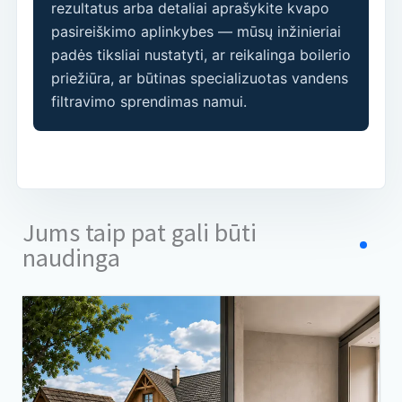
rezultatus arba detaliai aprašykite kvapo
pasireiškimo aplinkybes — mūsų inžinieriai
padės tiksliai nustatyti, ar reikalinga boilerio
priežiūra, ar būtinas specializuotas vandens
filtravimo sprendimas namui.
Jums taip pat gali būti
naudinga