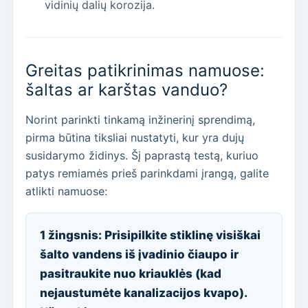
vidinių dalių korozija.
Greitas patikrinimas namuose:
šaltas ar karštas vanduo?
Norint parinkti tinkamą inžinerinį sprendimą,
pirma būtina tiksliai nustatyti, kur yra dujų
susidarymo židinys. Šį paprastą testą, kuriuo
patys remiamės prieš parinkdami įrangą, galite
atlikti namuose:
1 žingsnis: Prisipilkite stiklinę visiškai
šalto vandens iš įvadinio čiaupo ir
pasitraukite nuo kriauklės (kad
nejaustumėte kanalizacijos kvapo).