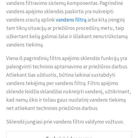
vandens filtravimo sistemų komponentas. Pagrindinė
vandens apėjimo sklendės paskirtis yra nukreipti
vandens srautą aplink
vandens filtrą
arba kitą įrenginį
tam tikrų situacijų ar priežiūros procedūrų metu, taip
užkertant kelią galimai žalai ir išlaikant nenutrūkstamą
vandens tiekimą.
Viena iš pagrindinių filtro apėjimo sklendės funkcijų yra
palengvinti techninio aptarnavimo ar priežiūros darbus.
Atliekant šias užduotis, būtina laikinai sustabdyti
vandens tekėjimą per vandens filtrą. Filtro apėjimo
sklendė leidžia sklandžiai nukreipti vandenį, užtikrinant,
kad namų ūkis ir toliau gaus nuolatinį vandens tiekimą
net atliekant techninės priežiūros darbus.
Sklendė jungiasi prie vandens filtro valdymo vožtuvo.