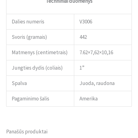
Techniniai duomenys
Dalies numeris
V3006
Svoris (gramais)
442
Matmenys (centimetrais)
7.62×7,62×10,16
Jungties dydis (coliais)
1”
Spalva
Juoda, raudona
Pagaminimo šalis
Amerika
Panašūs produktai