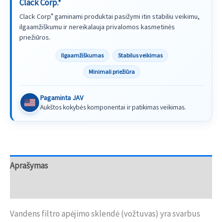
Clack Corp.
®
Clack Corp
gaminami produktai pasižymi itin stabiliu veikimu,
®
ilgaamžiškumu ir nereikalauja privalomos kasmetinės
priežiūros.
Ilgaamžiškumas
Stabilus veikimas
Minimali priežiūra
Pagaminta JAV
Aukštos kokybės komponentai ir patikimas veikimas.
Aprašymas
Atsiliepimai (0)
Vandens filtro apėjimo sklendė (vožtuvas) yra svarbus