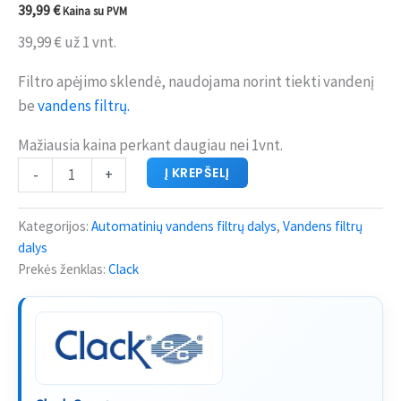
39,99
€
Kaina su PVM
39,99
€
už 1 vnt.
Filtro apėjimo sklendė, naudojama norint tiekti vandenį
be
vandens filtrų.
Mažiausia kaina perkant daugiau nei 1vnt.
Į KREPŠELĮ
-
+
Kategorijos:
Automatinių vandens filtrų dalys
,
Vandens filtrų
dalys
Prekės ženklas:
Clack