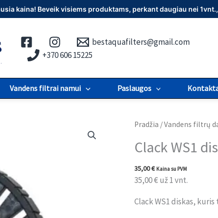
iausia kaina! Beveik visiems produktams, perkant daugiau nei 1vn
bestaquafilters@gmail.com
+370 606 15225
Vandens filtrai namui
Paslaugos
Kontakta
produkto
Pradžia
/
Vandens filtrų d
kiekis:
Clack WS1 di
Clack
WS1
35,00
€
Kaina su PVM
diskas
35,00
€
už 1 vnt.
Clack WS1 diskas, kuris 