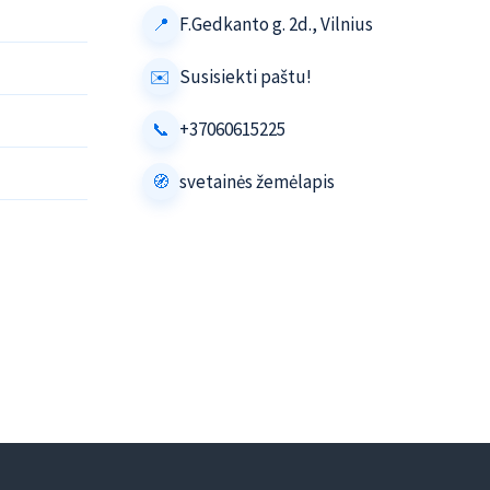
F.Gedkanto g. 2d., Vilnius
Susisiekti paštu!
+37060615225
svetainės žemėlapis