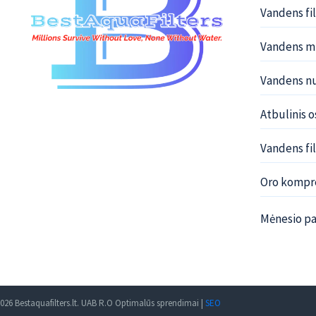
Vandens fi
Vandens mi
Vandens nu
Atbulinis 
Vandens fil
Oro kompre
Mėnesio pa
026 Bestaquafilters.lt. UAB R.O Optimalūs sprendimai |
SEO