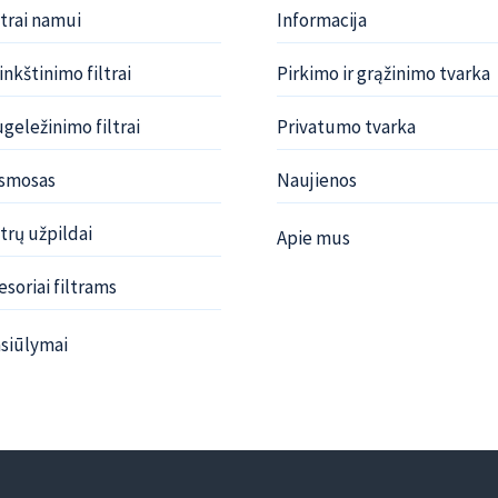
ltrai namui
Informacija
nkštinimo filtrai
Pirkimo ir grąžinimo tvarka
geležinimo filtrai
Privatumo tvarka
osmosas
Naujienos
trų užpildai
Apie mus
soriai filtrams
siūlymai