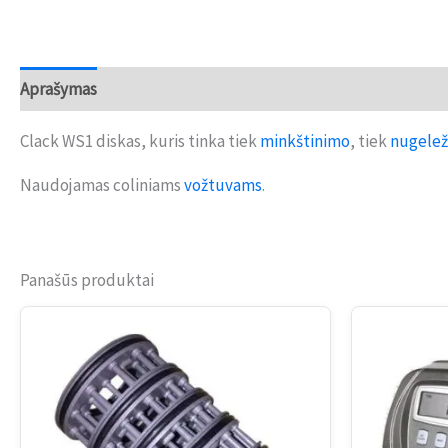
Aprašymas
Atsiliepimai (0)
Clack WS1 diskas, kuris tinka tiek
minkštinimo
, tiek
nugelež
Naudojamas coliniams
vožtuvams
.
Panašūs produktai