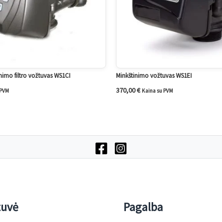
imo filtro vožtuvas WS1CI
Minkštinimo vožtuvas WS1EI
370,00
€
 PVM
Kaina su PVM
tuvė
Pagalba