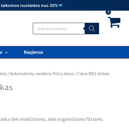
t., taikomos nuolaidos nuo 30%
Products
search
i
Naujienos
alys
/
Automatinių vandens filtrų dalys
/ Clack WS1 diskas
skas
tinka tiek minkštinimo, tiek nugeležinimo filtrams.