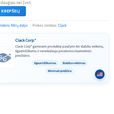
 daugiau nei 1vnt.
Į KREPŠELĮ
dens filtrų dalys
Prekės ženklas:
Clack
Clack Corp.
®
Clack Corp
gaminami produktai pasižymi itin stabiliu veikimu,
®
ilgaamžiškumu ir nereikalauja privalomos kasmetinės
priežiūros.
Ilgaamžiškumas
Stabilus veikimas
Minimali priežiūra