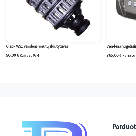
Clack WS1 vandens srautų skirstytuvas
Vandens nugeležin
50,00
€
365,00
€
Kaina su PVM
Kaina su
Parduo