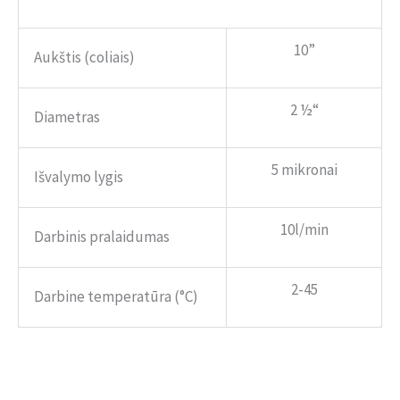
10”
Aukštis (coliais)
2 ½“
Diametras
5 mikronai
Išvalymo lygis
10l/min
Darbinis pralaidumas
2-45
Darbine temperatūra (°C)