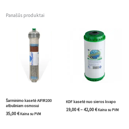
Panašūs produktai
Price
range:
19,00 €
through
42,00 €
Šarminimo kasetė AIFIR200
KDF kasetė nuo sieros kvapo
atbuliniam osmosui
19,00
€
–
42,00
€
Kaina su PVM
35,00
€
Kaina su PVM