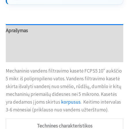
Aprašymas
Papildoma informacija
Atsiliepimai (0)
Mechaninio vandens filtravimo kasetė FCPS5 10″ aukščio
5 mikr. iš polipropileno vatos. Vandens filtravimo kasetė
skirta išvalyti vandenį nuo smėlio, rūdžių, dumblo ir kitų
mechaninių priemaišų didesnes nei 5 mikrono. Kasetės
yra dedamos į joms skirtus
korpusus
. Keitimo intervalas
3-6 mėnesiai (priklauso nuo vandens užterštumo).
Technines charakteristikos