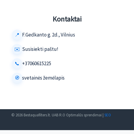
Kontaktai
F.Gedkanto g. 2d., Vilnius
Susisiekti paštu!
+37060615225
svetainės žemėlapis
© 2026 Bestaquafilters.lt. UAB R.O Optimalūs sprendimai |
SEO