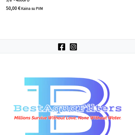
3/8”- 400GPD
50,00
€
Kaina su PVM