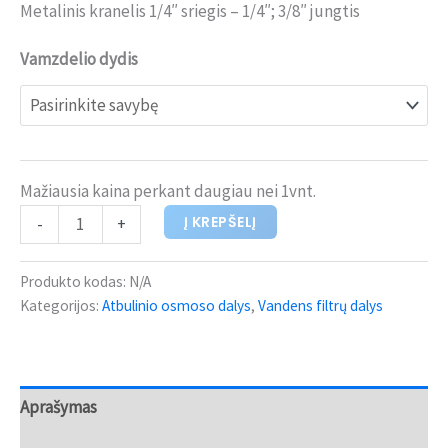
Metalinis kranelis 1/4″ sriegis – 1/4″; 3/8″ jungtis
Vamzdelio dydis
Mažiausia kaina perkant daugiau nei 1vnt.
Į KREPŠELĮ
-
+
Produkto kodas:
N/A
Kategorijos:
Atbulinio osmoso dalys
,
Vandens filtrų dalys
Aprašymas