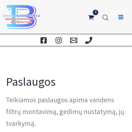
Pereiti
prie
turinio
Paslaugos
Teikiamos paslaugos apima vandens
filtrų montavimą, gedimų nustatymą, jų
tvarkymą.