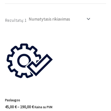
Rezultatų: 1
Price
range:
45,00 €
through
190,00 €
Paslaugos
45,00
€
–
190,00
€
Kaina su PVM