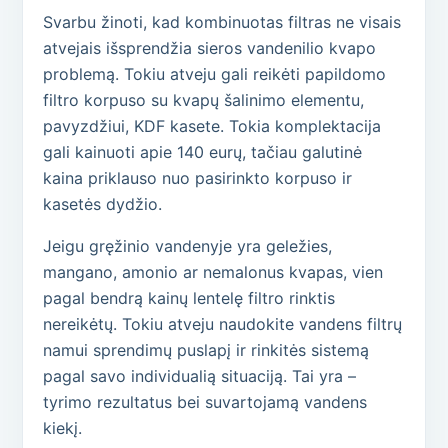
Svarbu žinoti, kad kombinuotas filtras ne visais
atvejais išsprendžia sieros vandenilio kvapo
problemą. Tokiu atveju gali reikėti papildomo
filtro korpuso su kvapų šalinimo elementu,
pavyzdžiui, KDF kasete. Tokia komplektacija
gali kainuoti apie 140 eurų, tačiau galutinė
kaina priklauso nuo pasirinkto korpuso ir
kasetės dydžio.
Jeigu gręžinio vandenyje yra geležies,
mangano, amonio ar nemalonus kvapas, vien
pagal bendrą kainų lentelę filtro rinktis
nereikėtų. Tokiu atveju naudokite vandens filtrų
namui sprendimų puslapį ir rinkitės sistemą
pagal savo individualią situaciją. Tai yra –
tyrimo rezultatus bei suvartojamą vandens
kiekį.