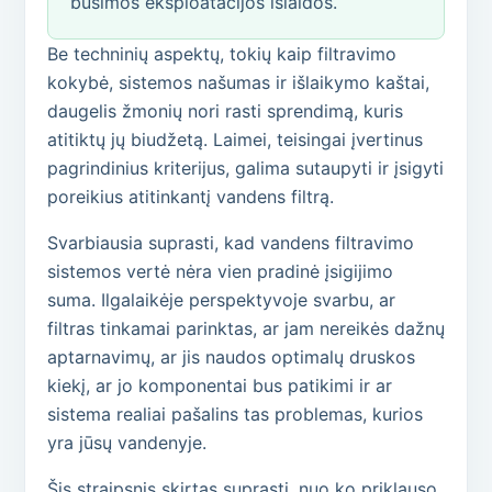
būsimos eksploatacijos išlaidos.
Be techninių aspektų, tokių kaip filtravimo
kokybė, sistemos našumas ir išlaikymo kaštai,
daugelis žmonių nori rasti sprendimą, kuris
atitiktų jų biudžetą. Laimei, teisingai įvertinus
pagrindinius kriterijus, galima sutaupyti ir įsigyti
poreikius atitinkantį vandens filtrą.
Svarbiausia suprasti, kad vandens filtravimo
sistemos vertė nėra vien pradinė įsigijimo
suma. Ilgalaikėje perspektyvoje svarbu, ar
filtras tinkamai parinktas, ar jam nereikės dažnų
aptarnavimų, ar jis naudos optimalų druskos
kiekį, ar jo komponentai bus patikimi ir ar
sistema realiai pašalins tas problemas, kurios
yra jūsų vandenyje.
Šis straipsnis skirtas suprasti, nuo ko priklauso