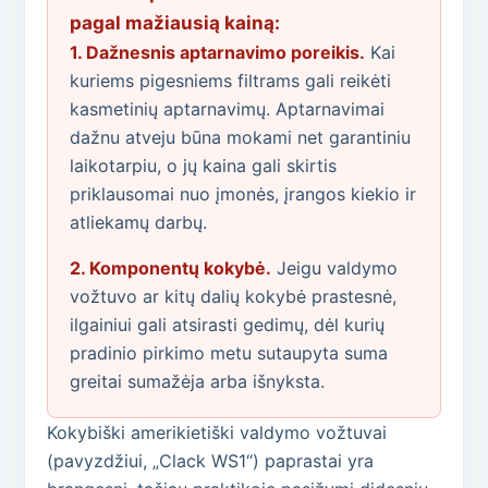
pagal mažiausią kainą:
1. Dažnesnis aptarnavimo poreikis.
Kai
kuriems pigesniems filtrams gali reikėti
kasmetinių aptarnavimų. Aptarnavimai
dažnu atveju būna mokami net garantiniu
laikotarpiu, o jų kaina gali skirtis
priklausomai nuo įmonės, įrangos kiekio ir
atliekamų darbų.
2. Komponentų kokybė.
Jeigu valdymo
vožtuvo ar kitų dalių kokybė prastesnė,
ilgainiui gali atsirasti gedimų, dėl kurių
pradinio pirkimo metu sutaupyta suma
greitai sumažėja arba išnyksta.
Kokybiški amerikietiški valdymo vožtuvai
(pavyzdžiui, „Clack WS1“) paprastai yra