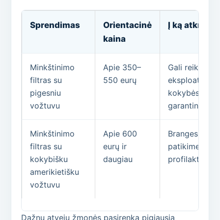
Sprendimas
Orientacinė
Į ką atkreip
kaina
Minkštinimo
Apie 350–
Gali reikėti d
filtras su
550 eurų
eksploatacijo
pigesniu
kokybės, nust
vožtuvu
garantiniu pe
Minkštinimo
Apie 600
Brangesnis pr
filtras su
eurų ir
patikimesnis v
kokybišku
daugiau
profilaktinio 
amerikietišku
vožtuvu
Dažnu atveju žmonės pasirenka pigiausią