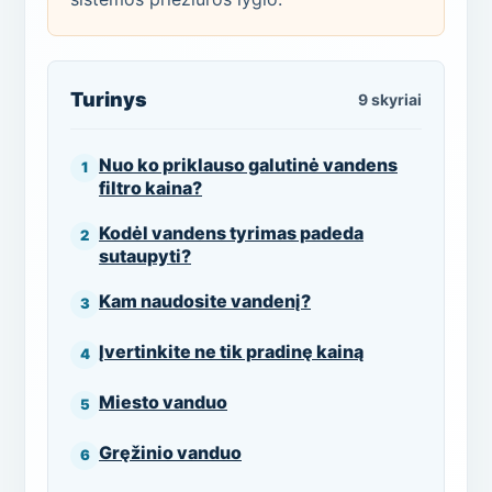
Turinys
9 skyriai
Nuo ko priklauso galutinė vandens
filtro kaina?
Kodėl vandens tyrimas padeda
sutaupyti?
Kam naudosite vandenį?
Įvertinkite ne tik pradinę kainą
Miesto vanduo
Gręžinio vanduo