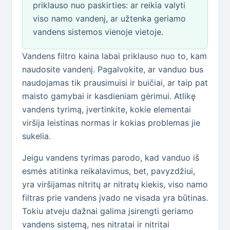
priklauso nuo paskirties: ar reikia valyti
viso namo vandenį, ar užtenka geriamo
vandens sistemos vienoje vietoje.
Vandens filtro kaina labai priklauso nuo to, kam
naudosite vandenį. Pagalvokite, ar vanduo bus
naudojamas tik prausimuisi ir buičiai, ar taip pat
maisto gamybai ir kasdieniam gėrimui. Atlikę
vandens tyrimą, įvertinkite, kokie elementai
viršija leistinas normas ir kokias problemas jie
sukelia.
Jeigu vandens tyrimas parodo, kad vanduo iš
esmės atitinka reikalavimus, bet, pavyzdžiui,
yra viršijamas nitritų ar nitratų kiekis, viso namo
filtras prie vandens įvado ne visada yra būtinas.
Tokiu atveju dažnai galima įsirengti geriamo
vandens sistemą, nes nitratai ir nitritai