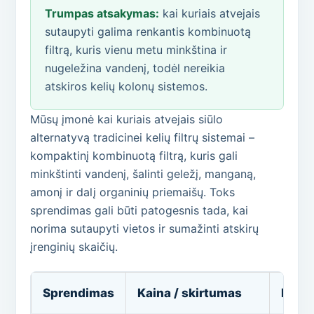
Trumpas atsakymas:
kai kuriais atvejais
sutaupyti galima renkantis kombinuotą
filtrą, kuris vienu metu minkština ir
nugeležina vandenį, todėl nereikia
atskiros kelių kolonų sistemos.
Mūsų įmonė kai kuriais atvejais siūlo
alternatyvą tradicinei kelių filtrų sistemai –
kompaktinį kombinuotą filtrą, kuris gali
minkštinti vandenį, šalinti geležį, manganą,
amonį ir dalį organinių priemaišų. Toks
sprendimas gali būti patogesnis tada, kai
norima sutaupyti vietos ir sumažinti atskirų
įrenginių skaičių.
Sprendimas
Kaina / skirtumas
Past