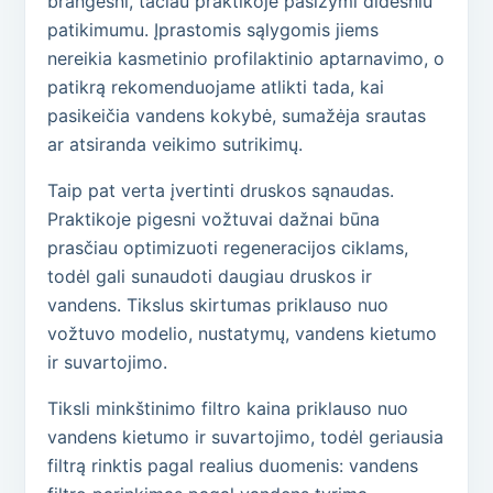
brangesni, tačiau praktikoje pasižymi didesniu
patikimumu. Įprastomis sąlygomis jiems
nereikia kasmetinio profilaktinio aptarnavimo, o
patikrą rekomenduojame atlikti tada, kai
pasikeičia vandens kokybė, sumažėja srautas
ar atsiranda veikimo sutrikimų.
Taip pat verta įvertinti druskos sąnaudas.
Praktikoje pigesni vožtuvai dažnai būna
prasčiau optimizuoti regeneracijos ciklams,
todėl gali sunaudoti daugiau druskos ir
vandens. Tikslus skirtumas priklauso nuo
vožtuvo modelio, nustatymų, vandens kietumo
ir suvartojimo.
Tiksli minkštinimo filtro kaina priklauso nuo
vandens kietumo ir suvartojimo, todėl geriausia
filtrą rinktis pagal realius duomenis: vandens