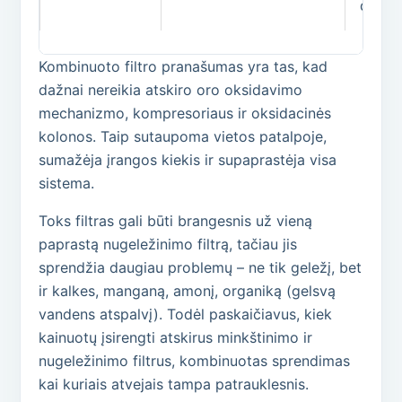
dydži
Kombinuoto filtro pranašumas yra tas, kad
dažnai nereikia atskiro oro oksidavimo
mechanizmo, kompresoriaus ir oksidacinės
kolonos. Taip sutaupoma vietos patalpoje,
sumažėja įrangos kiekis ir supaprastėja visa
sistema.
Toks filtras gali būti brangesnis už vieną
paprastą nugeležinimo filtrą, tačiau jis
sprendžia daugiau problemų – ne tik geležį, bet
ir kalkes, manganą, amonį, organiką (gelsvą
vandens atspalvį). Todėl paskaičiavus, kiek
kainuotų įsirengti atskirus minkštinimo ir
nugeležinimo filtrus, kombinuotas sprendimas
kai kuriais atvejais tampa patrauklesnis.