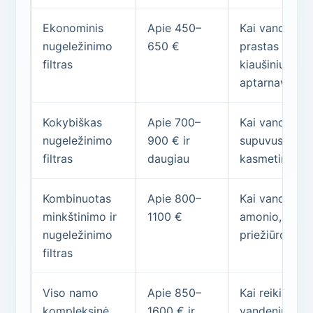
Ekonominis
Apie 450–
Kai vandenyje
nugeležinimo
650 €
prastas kvapa
filtras
kiaušinius, fi
aptarnavimai.
Kokybiškas
Apie 700–
Kai vandenyje
nugeležinimo
900 € ir
supuvusių kia
filtras
daugiau
kasmetinės pr
Kombinuotas
Apie 800–
Kai vandenyje
minkštinimo ir
1100 €
amonio, organ
nugeležinimo
priežiūros.
filtras
Viso namo
Apie 850–
Kai reikia sp
kompleksinė
1600 € ir
vandeniui, bet