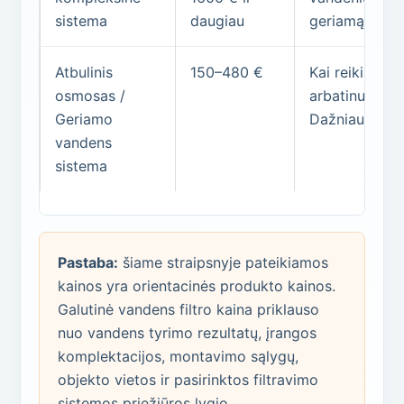
sistema
daugiau
geriamąjį van
Atbulinis
150–480 €
Kai reikia fil
osmosas /
arbatinukui, 
Geriamo
Dažniausiai m
vandens
sistema
Pastaba:
šiame straipsnyje pateikiamos
kainos yra orientacinės produkto kainos.
Galutinė vandens filtro kaina priklauso
nuo vandens tyrimo rezultatų, įrangos
komplektacijos, montavimo sąlygų,
objekto vietos ir pasirinktos filtravimo
sistemos priežiūros lygio.