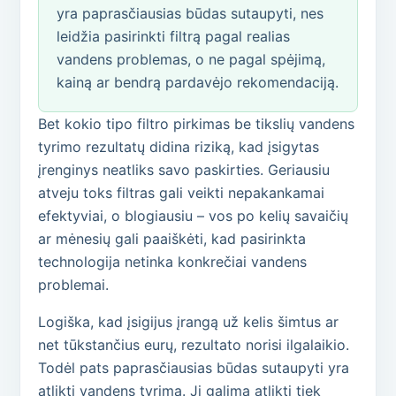
yra paprasčiausias būdas sutaupyti, nes
leidžia pasirinkti filtrą pagal realias
vandens problemas, o ne pagal spėjimą,
kainą ar bendrą pardavėjo rekomendaciją.
Bet kokio tipo filtro pirkimas be tikslių vandens
tyrimo rezultatų didina riziką, kad įsigytas
įrenginys neatliks savo paskirties. Geriausiu
atveju toks filtras gali veikti nepakankamai
efektyviai, o blogiausiu – vos po kelių savaičių
ar mėnesių gali paaiškėti, kad pasirinkta
technologija netinka konkrečiai vandens
problemai.
Logiška, kad įsigijus įrangą už kelis šimtus ar
net tūkstančius eurų, rezultato norisi ilgalaikio.
Todėl pats paprasčiausias būdas sutaupyti yra
atlikti vandens tyrimą. Jį galima atlikti tiek