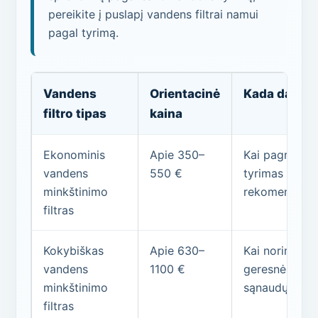
pereikite į puslapį vandens filtrai namui
pagal tyrimą.
Vandens
Orientacinė
Kada dažnia
filtro tipas
kaina
Ekonominis
Apie 350–
Kai pagrindin
vandens
550 €
tyrimas nerod
minkštinimo
rekomenduoja
filtras
Kokybiškas
Apie 630–
Kai norima pa
vandens
1100 €
geresnės komp
minkštinimo
sąnaudų, nere
filtras