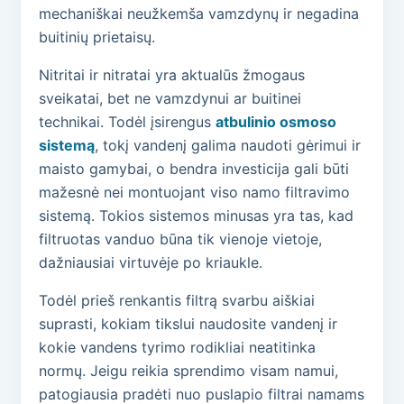
mechaniškai neužkemša vamzdynų ir negadina
buitinių prietaisų.
Nitritai ir nitratai yra aktualūs žmogaus
sveikatai, bet ne vamzdynui ar buitinei
technikai. Todėl įsirengus
atbulinio osmoso
sistemą
, tokį vandenį galima naudoti gėrimui ir
maisto gamybai, o bendra investicija gali būti
mažesnė nei montuojant viso namo filtravimo
sistemą. Tokios sistemos minusas yra tas, kad
filtruotas vanduo būna tik vienoje vietoje,
dažniausiai virtuvėje po kriaukle.
Todėl prieš renkantis filtrą svarbu aiškiai
suprasti, kokiam tikslui naudosite vandenį ir
kokie vandens tyrimo rodikliai neatitinka
normų. Jeigu reikia sprendimo visam namui,
patogiausia pradėti nuo puslapio filtrai namams