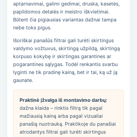
aptarnavimai, galimi gedimai, druska, kasetės,
papildomos detalės ir meistro iškvietimai.
Būtent čia pigiausias variantas dažnai tampa
nebe toks pigus.
Išoriškai panašūs filtrai gali turėti skirtingus
valdymo vožtuvus, skirtingą užpildą, skirtingą
korpuso kokybę ir skirtingas garantines ar
pogarantines sąlygas. Todėl renkantis svarbu
lyginti ne tik pradinę kainą, bet ir tai, ką už ją
gaunate.
Praktinė įžvalga iš montavimo darbų:
dažna klaida – rinktis filtrą tik pagal
mažiausią kainą arba pagal vizualiai
panašią nuotrauką. Praktikoje du panašiai
atrodantys filtrai gali turėti skirtingus