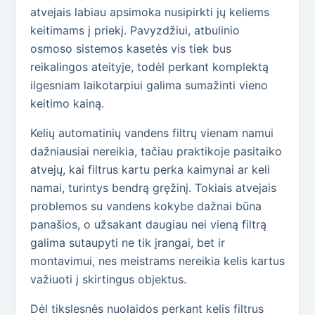
atvejais labiau apsimoka nusipirkti jų keliems
keitimams į priekį. Pavyzdžiui, atbulinio
osmoso sistemos kasetės vis tiek bus
reikalingos ateityje, todėl perkant komplektą
ilgesniam laikotarpiui galima sumažinti vieno
keitimo kainą.
Kelių automatinių vandens filtrų vienam namui
dažniausiai nereikia, tačiau praktikoje pasitaiko
atvejų, kai filtrus kartu perka kaimynai ar keli
namai, turintys bendrą gręžinį. Tokiais atvejais
problemos su vandens kokybe dažnai būna
panašios, o užsakant daugiau nei vieną filtrą
galima sutaupyti ne tik įrangai, bet ir
montavimui, nes meistrams nereikia kelis kartus
važiuoti į skirtingus objektus.
Dėl tikslesnės nuolaidos perkant kelis filtrus