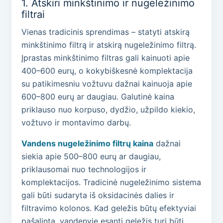
1. Atskiri minkštinimo ir nugeležinimo
filtrai
Vienas tradicinis sprendimas – statyti atskirą
minkštinimo filtrą ir atskirą nugeležinimo filtrą.
Įprastas minkštinimo filtras gali kainuoti apie
400–600 eurų, o kokybiškesnė komplektacija
su patikimesniu vožtuvu dažnai kainuoja apie
600–800 eurų ar daugiau. Galutinė kaina
priklauso nuo korpuso, dydžio, užpildo kiekio,
vožtuvo ir montavimo darbų.
Vandens nugeležinimo filtrų kaina
dažnai
siekia apie 500–800 eurų ar daugiau,
priklausomai nuo technologijos ir
komplektacijos. Tradicinė nugeležinimo sistema
gali būti sudaryta iš oksidacinės dalies ir
filtravimo kolonos. Kad geležis būtų efektyviai
pašalinta, vandenyje esanti geležis turi būti