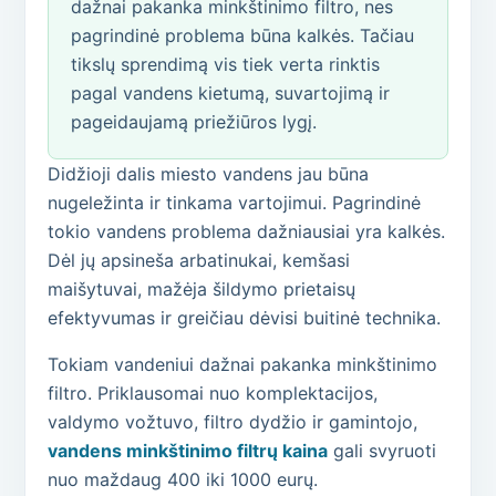
dažnai pakanka minkštinimo filtro, nes
pagrindinė problema būna kalkės. Tačiau
tikslų sprendimą vis tiek verta rinktis
pagal vandens kietumą, suvartojimą ir
pageidaujamą priežiūros lygį.
Didžioji dalis miesto vandens jau būna
nugeležinta ir tinkama vartojimui. Pagrindinė
tokio vandens problema dažniausiai yra kalkės.
Dėl jų apsineša arbatinukai, kemšasi
maišytuvai, mažėja šildymo prietaisų
efektyvumas ir greičiau dėvisi buitinė technika.
Tokiam vandeniui dažnai pakanka minkštinimo
filtro. Priklausomai nuo komplektacijos,
valdymo vožtuvo, filtro dydžio ir gamintojo,
vandens minkštinimo filtrų kaina
gali svyruoti
nuo maždaug 400 iki 1000 eurų.