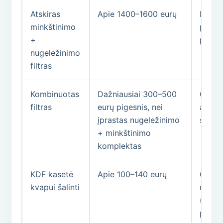
Atskiras
Apie 1400–1600 eurų
Reikia
minkštinimo
perio
+
prieži
nugeležinimo
filtras
Kombinuotas
Dažniausiai 300–500
Gali š
filtras
eurų pigesnis, nei
amonį 
įprastas nugeležinimo
supuvu
+ minkštinimo
komplektas
KDF kasetė
Apie 100–140 eurų
Gali b
kvapui šalinti
reiki
(supuv
prikla