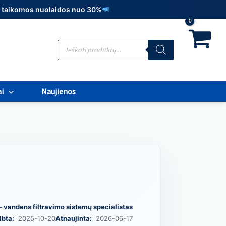
t., taikomos nuolaidos nuo 30%
Products
search
i
Naujienos
– vandens filtravimo sistemų specialistas
lbta:
2025-10-20
Atnaujinta:
2026-06-17