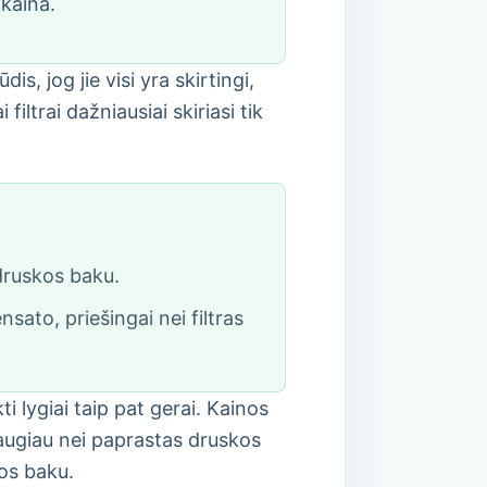
 kaina.
s, jog jie visi yra skirtingi,
filtrai dažniausiai skiriasi tik
 druskos baku.
sato, priešingai nei filtras
ikti lygiai taip pat gerai. Kainos
 daugiau nei paprastas druskos
kos baku.