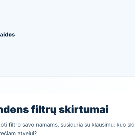
šlaidos
ndens filtrų skirtumai
oti filtro savo namams, susiduria su klausimu: kuo skir
krečiam atvejui?