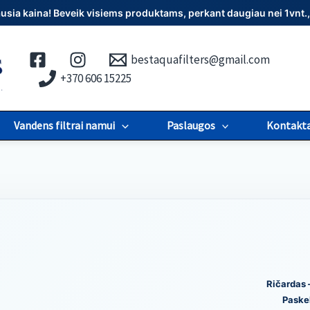
iausia kaina! Beveik visiems produktams, perkant daugiau nei 1vn
bestaquafilters@gmail.com
+370 606 15225
Vandens filtrai namui
Paslaugos
Kontakta
Ričardas 
Paske