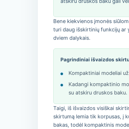
atskiru druskos baku gali veik
Bene kiekvienos įmonės siūlomi va
turi daug išskirtinių funkcijų ar
dviem dalykais.
Pagrindiniai išvaizdos skirt
Kompaktiniai modeliai uži
Kadangi kompaktinio model
su atskiru druskos baku.
Taigi, iš išvaizdos visiškai skirti
skirtumą lemia tik korpusas, į k
bakas, todėl kompaktinis modeli