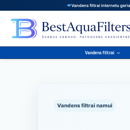
Pereiti
Vandens filtrai internetu ger
prie
turinio
Vandens filtrai
Vandens filtrai namui