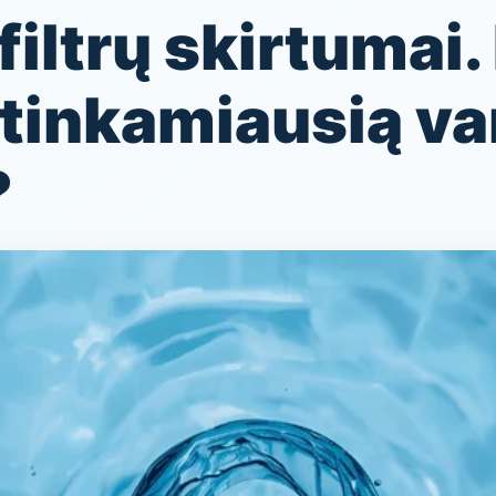
iltrų skirtumai.
i tinkamiausią va
?