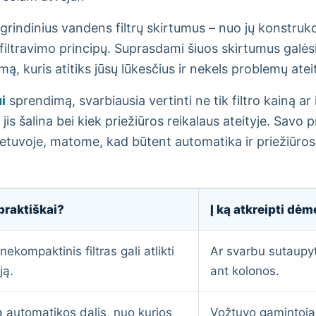
rindinius vandens filtrų skirtumus – nuo jų konstrukc
filtravimo principų. Suprasdami šiuos skirtumus galėsit
, kuris atitiks jūsų lūkesčius ir nekels problemų ateit
i
sprendimą, svarbiausia vertinti ne tik filtro kainą ar i
s šalina bei kiek priežiūros reikalaus ateityje. Savo
tuvoje, matome, kad būtent automatika ir priežiūros są
 praktiškai?
Į ką atkreipti dėm
nekompaktinis filtras gali atlikti
Ar svarbu sutaupyt
ją.
ant kolonos.
a automatikos dalis, nuo kurios
Vožtuvo gamintojas