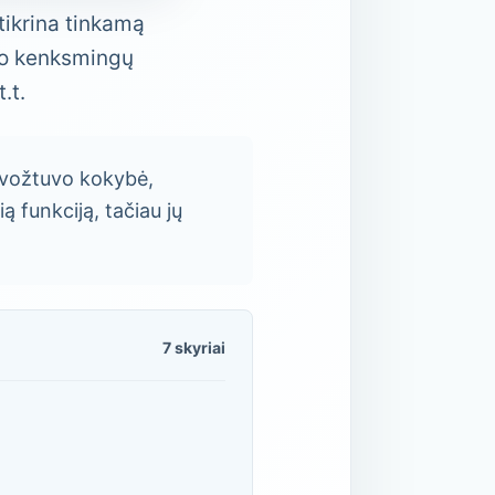
žtikrina tinkamą
uo kenksmingų
.t.
o vožtuvo kokybė,
čią funkciją, tačiau jų
7 skyriai