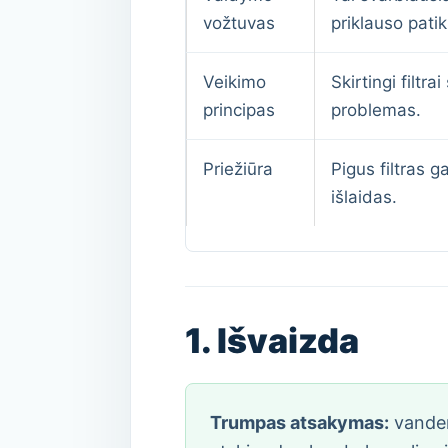
vožtuvas
priklauso pati
Veikimo
Skirtingi filtr
principas
problemas.
Priežiūra
Pigus filtras g
išlaidas.
1. Išvaizda
Trumpas atsakymas:
vandens