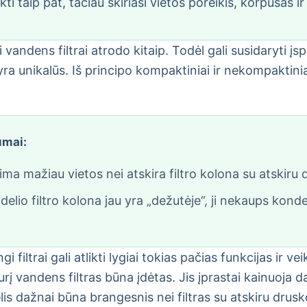
ti taip pat, tačiau skiriasi vietos poreikis, korpusas ir
ndens filtrai atrodo kitaip. Todėl gali susidaryti įspūdi
 yra unikalūs. Iš principo kompaktiniai ir nekompaktiniai 
umai:
ma mažiau vietos nei atskira filtro kolona su atskiru
io filtro kolona jau yra „dežutėje“, ji nekaups konden
ngi filtrai gali atlikti lygiai tokias pačias funkcijas ir ve
urį vandens filtras būna įdėtas. Jis įprastai kainuoja
s dažnai būna brangesnis nei filtras su atskiru drus