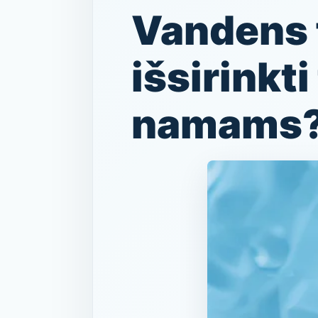
Vandens f
išsirinkt
namams