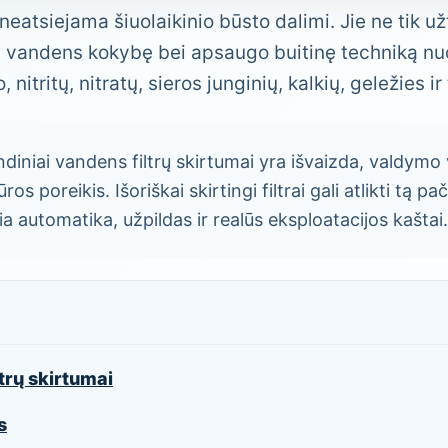
neatsiejama šiuolaikinio būsto dalimi. Jie ne tik u
na vandens kokybę bei apsaugo buitinę techniką n
ritų, nitratų, sieros junginių, kalkių, geležies ir t
diniai vandens filtrų skirtumai yra išvaizda, valdym
ros poreikis. Išoriškai skirtingi filtrai gali atlikti tą pa
a automatika, užpildas ir realūs eksploatacijos kaštai.
trų skirtumai
s