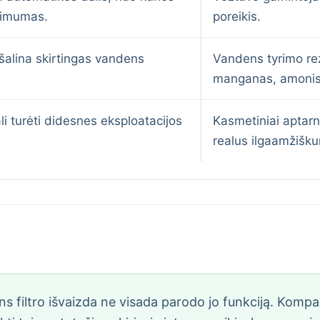
kimumas.
poreikis.
ai šalina skirtingas vandens
Vandens tyrimo rezu
manganas, amonis
ali turėti didesnes eksploatacijos
Kasmetiniai aptar
realus ilgaamžišk
 filtro išvaizda ne visada parodo jo funkciją. Kompaktin