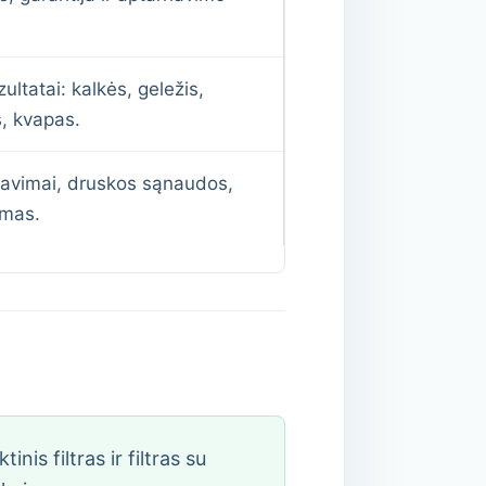
ltatai: kalkės, geležis,
, kvapas.
navimai, druskos sąnaudos,
umas.
is filtras ir filtras su