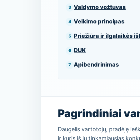
Valdymo vožtuvas
Veikimo principas
Priežiūra ir ilgalaikės i
DUK
Apibendrinimas
Pagrindiniai va
Daugelis vartotojų, pradėję iešk
ir kuris iš jų tinkamiausias kon