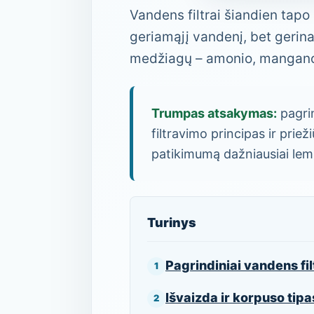
Vandens filtrai šiandien tapo 
geriamąjį vandenį, bet geri
medžiagų – amonio, mangano, nit
Trumpas atsakymas:
pagrin
filtravimo principas ir priežiū
patikimumą dažniausiai lemi
Turinys
Pagrindiniai vandens fil
Išvaizda ir korpuso tipa