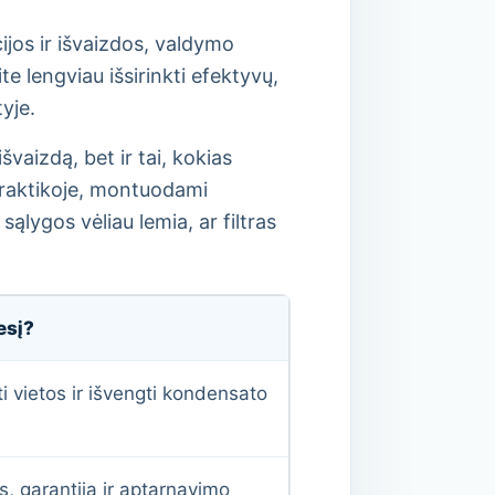
ijos ir išvaizdos, valdymo
e lengviau išsirinkti efektyvų,
yje.
švaizdą, bet ir tai, kokias
 praktikoje, montuodami
lygos vėliau lemia, ar filtras
esį?
i vietos ir išvengti kondensato
, garantija ir aptarnavimo