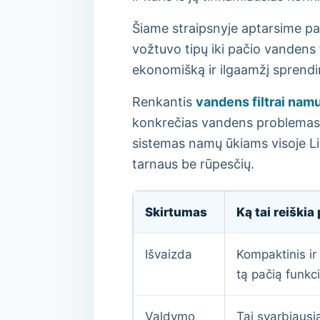
Šiame straipsnyje aptarsime pag
vožtuvo tipų iki pačio vandens 
ekonomišką ir ilgaamžį sprendimą
Renkantis
vandens filtrai namu
konkrečias vandens problemas ji
sistemas namų ūkiams visoje Lie
tarnaus be rūpesčių.
Skirtumas
Ką tai reiškia
Išvaizda
Kompaktinis ir 
tą pačią funkci
Valdymo
Tai svarbiausi