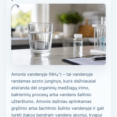
Amonis vandenyje (NH₄⁺) – tai vandenyje
randamas azoto junginys, kuris dažniausiai
atsiranda dėl organinių medžiagų irimo,
bakterinių procesų arba vandens šaltinio
užterštumo. Amonis dažniau aptinkamas
gręžinio arba šachtinio šulinio vandenyje ir gali
turėti įtakos bendram vandens skoniui, kvapui