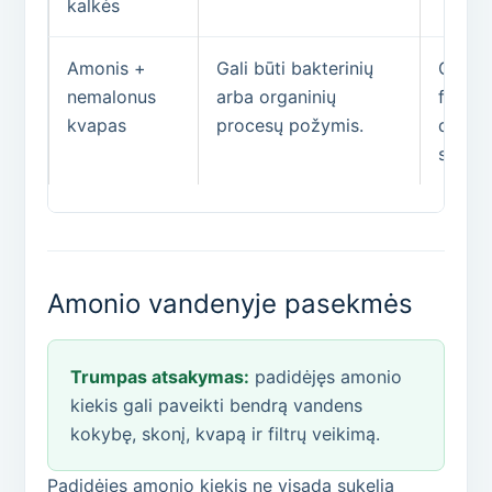
kalkės
Amonis +
Gali būti bakterinių
Gali r
nemalonus
arba organinių
filtra
kvapas
procesų požymis.
dezinf
spren
Amonio vandenyje pasekmės
Trumpas atsakymas:
padidėjęs amonio
kiekis gali paveikti bendrą vandens
kokybę, skonį, kvapą ir filtrų veikimą.
Padidėjęs amonio kiekis ne visada sukelia