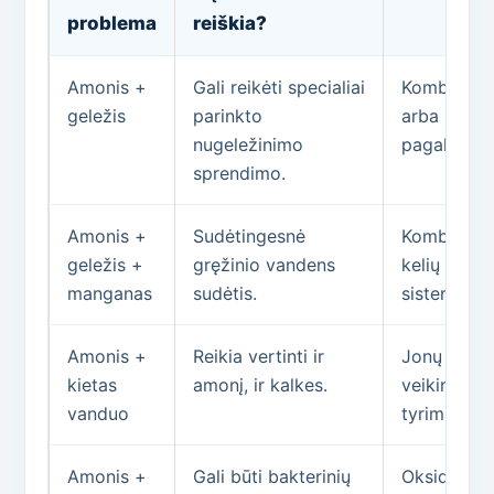
problema
reiškia?
Amonis +
Gali reikėti specialiai
Kombinuoto
geležis
parinkto
arba nugel
nugeležinimo
pagal tyrim
sprendimo.
Amonis +
Sudėtingesnė
Kombinuot
geležis +
gręžinio vandens
kelių pakop
manganas
sudėtis.
sistema.
Amonis +
Reikia vertinti ir
Jonų main
kietas
amonį, ir kalkes.
veikimo sp
vanduo
tyrimą.
Amonis +
Gali būti bakterinių
Oksidacinis