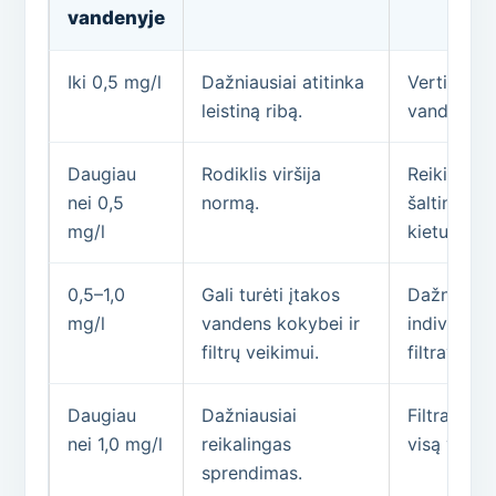
vandenyje
Iki 0,5 mg/l
Dažniausiai atitinka
Vertinti ka
leistiną ribą.
vandens ty
Daugiau
Rodiklis viršija
Reikia įve
nei 0,5
normą.
šaltinį, g
mg/l
kietumą ir
0,5–1,0
Gali turėti įtakos
Dažnai sv
mg/l
vandens kokybei ir
individuali
filtrų veikimui.
filtravimo
Daugiau
Dažniausiai
Filtras pa
nei 1,0 mg/l
reikalingas
visą vande
sprendimas.