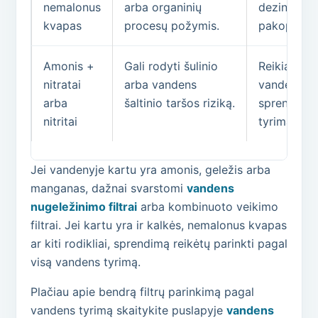
nemalonus
arba organinių
dezinfekcij
kvapas
procesų požymis.
pakopų sis
Amonis +
Gali rodyti šulinio
Reikia vert
nitratai
arba vandens
vandens sa
arba
šaltinio taršos riziką.
sprendimą 
nitritai
tyrimą.
Jei vandenyje kartu yra amonis, geležis arba
manganas, dažnai svarstomi
vandens
nugeležinimo filtrai
arba kombinuoto veikimo
filtrai. Jei kartu yra ir kalkės, nemalonus kvapas
ar kiti rodikliai, sprendimą reikėtų parinkti pagal
visą vandens tyrimą.
Plačiau apie bendrą filtrų parinkimą pagal
vandens tyrimą skaitykite puslapyje
vandens