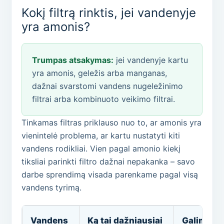
Kokį filtrą rinktis, jei vandenyje
yra amonis?
Trumpas atsakymas:
jei vandenyje kartu
yra amonis, geležis arba manganas,
dažnai svarstomi vandens nugeležinimo
filtrai arba kombinuoto veikimo filtrai.
Tinkamas filtras priklauso nuo to, ar amonis yra
vienintelė problema, ar kartu nustatyti kiti
vandens rodikliai. Vien pagal amonio kiekį
tiksliai parinkti filtro dažnai nepakanka – savo
darbe sprendimą visada parenkame pagal visą
vandens tyrimą.
Vandens
Ką tai dažniausiai
Galimas 