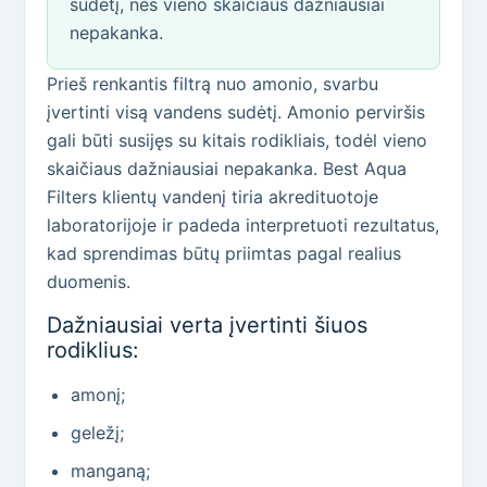
sudėtį, nes vieno skaičiaus dažniausiai
nepakanka.
Prieš renkantis filtrą nuo amonio, svarbu
įvertinti visą vandens sudėtį. Amonio perviršis
gali būti susijęs su kitais rodikliais, todėl vieno
skaičiaus dažniausiai nepakanka. Best Aqua
Filters klientų vandenį tiria akredituotoje
laboratorijoje ir padeda interpretuoti rezultatus,
kad sprendimas būtų priimtas pagal realius
duomenis.
Dažniausiai verta įvertinti šiuos
rodiklius:
amonį;
geležį;
manganą;