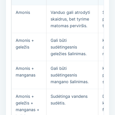
Amonis
Vanduo gali atrodyti
Spren
skaidrus, bet tyrime
pagal
matomas perviršis.
tyrimą
Amonis +
Gali būti
Kombi
geležis
sudėtingesnis
arba s
geležies šalinimas.
nugele
Amonis +
Gali būti
Kombin
manganas
sudėtingesnis
pakopų
mangano šalinimas.
spren
Amonis +
Sudėtinga vandens
Dažna
geležis +
sudėtis.
kombi
manganas +
filtras