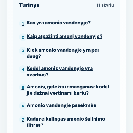
Turinys
11 skyrių
Kas yra amonis vandenyje?
Kaip atpažinti amonį vandenyje?
Kiek amonio vandenyje yra per
daug?
Kodėl amonis vandenyje yra
svarbus?
Amonis, geležis ir manganas: kodėl
jie dažnai vertinami kartu?
Amonio vandenyje pasekmės
Kada reikalingas amonio šalinimo
filtras?