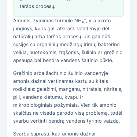
taršos procesų.
Amonis, žymimas formule NH₄⁺, yra azoto
junginys, kuris gali atsirasti vandenyje dėl
natūralių arba taršos procesų. Jis gali būti
susijęs su organinių medžiagų irimu, bakterine
veikla, nuotekomis, trąšomis, šulinio ar gręžinio
apsauga bei bendra vandens šaltinio būkle.
Gręžinio arba šachtinio šulinio vandenyje
amonis dažnai vertinamas kartu su kitais
rodikliais: geležimi, manganu, nitratais, nitritais,
pH, vandens kietumu, kvapu ir
mikrobiologiniais požymiais. Vien tik amonio
skaičius ne visada parodo visą problemą, todėl
svarbu vertinti bendrą vandens tyrimo vaizdą.
Svarbu suprasti, kad amonis dažnai