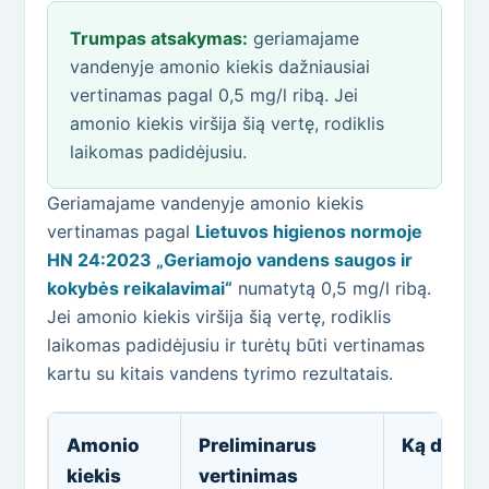
Trumpas atsakymas:
geriamajame
vandenyje amonio kiekis dažniausiai
vertinamas pagal 0,5 mg/l ribą. Jei
amonio kiekis viršija šią vertę, rodiklis
laikomas padidėjusiu.
Geriamajame vandenyje amonio kiekis
vertinamas pagal
Lietuvos higienos normoje
HN 24:2023 „Geriamojo vandens saugos ir
kokybės reikalavimai“
numatytą 0,5 mg/l ribą.
Jei amonio kiekis viršija šią vertę, rodiklis
laikomas padidėjusiu ir turėtų būti vertinamas
kartu su kitais vandens tyrimo rezultatais.
Amonio
Preliminarus
Ką daryti
kiekis
vertinimas