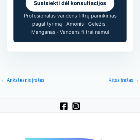
Susisiekti dėl konsultacijos
Profesionalus vandens filtrų parinkimas
pagal tyrimą · Amonis · Geležis ·
Manganas · Vandens filtrai namui
←
Ankstesnis Įrašas
Kitas Įrašas
→