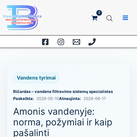
Pereiti
prie
turinio
Vandens tyrimai
Ričardas – vandens filtravimo sistemų specialistas
Paskelbta:
2026-05-15
Atnaujinta:
2026-06-17
Amonis vandenyje:
norma, požymiai ir kaip
pašalinti