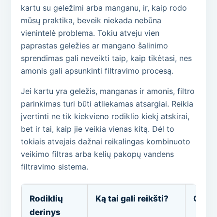
kartu su geležimi arba manganu, ir, kaip rodo
mūsų praktika, beveik niekada nebūna
vienintelė problema. Tokiu atveju vien
paprastas geležies ar mangano šalinimo
sprendimas gali neveikti taip, kaip tikėtasi, nes
amonis gali apsunkinti filtravimo procesą.
Jei kartu yra geležis, manganas ir amonis, filtro
parinkimas turi būti atliekamas atsargiai. Reikia
įvertinti ne tik kiekvieno rodiklio kiekį atskirai,
bet ir tai, kaip jie veikia vienas kitą. Dėl to
tokiais atvejais dažnai reikalingas kombinuoto
veikimo filtras arba kelių pakopų vandens
filtravimo sistema.
Rodiklių
Ką tai gali reikšti?
Galim
derinys