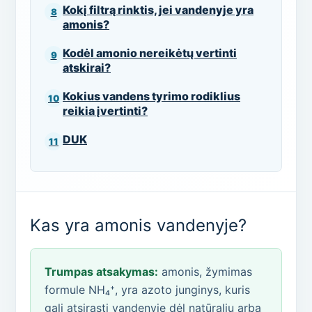
Kokį filtrą rinktis, jei vandenyje yra
amonis?
Kodėl amonio nereikėtų vertinti
atskirai?
Kokius vandens tyrimo rodiklius
reikia įvertinti?
DUK
Kas yra amonis vandenyje?
Trumpas atsakymas:
amonis, žymimas
formule NH₄⁺, yra azoto junginys, kuris
gali atsirasti vandenyje dėl natūralių arba