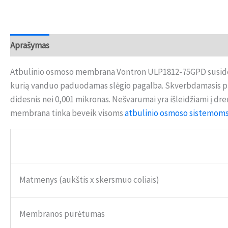
Aprašymas
Papildoma informacija
Atsiliepimai (0)
Atbulinio osmoso membrana Vontron ULP1812-75GPD susideda 
kurią vanduo paduodamas slėgio pagalba. Skverbdamasis pro m
didesnis nei 0,001 mikronas. Nešvarumai yra išleidžiami į
membrana tinka beveik visoms
atbulinio osmoso sistemoms
Matmenys (aukštis x skersmuo coliais)
Membranos purėtumas