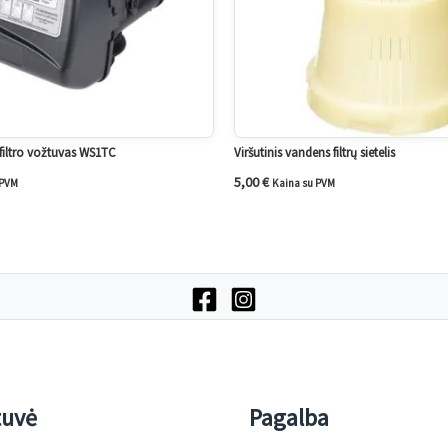
 filtro vožtuvas WS1TC
Viršutinis vandens filtrų sietelis
5,00
€
 PVM
Kaina su PVM
tuvė
Pagalba