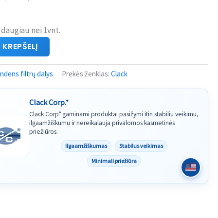
 daugiau nei 1vnt.
Į KREPŠELĮ
dens filtrų dalys
Prekės ženklas:
Clack
Clack Corp.
®
Clack Corp
gaminami produktai pasižymi itin stabiliu veikimu,
®
ilgaamžiškumu ir nereikalauja privalomos kasmetinės
priežiūros.
Ilgaamžiškumas
Stabilus veikimas
Minimali priežiūra