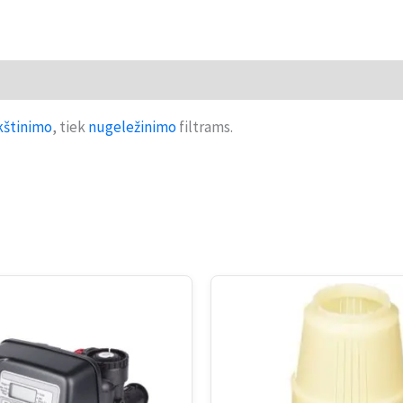
kštinimo
, tiek
nugeležinimo
filtrams.