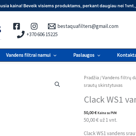
iausia kaina! Beveik visiems produktams, perkant daugiau nei 1vn
bestaquafilters@gmail.com
+370 606 15225
Vandens filtrai namui
Paslaugos
Kontakta
produkto
Pradžia
/
Vandens filtrų d
kiekis:
srautų skirstytuvas
Clack
Clack WS1 van
WS1
vandens
50,00
€
Kaina su PVM
srautų
50,00
€
už 1 vnt.
skirstytuvas
Clack WS1 vandens sraut