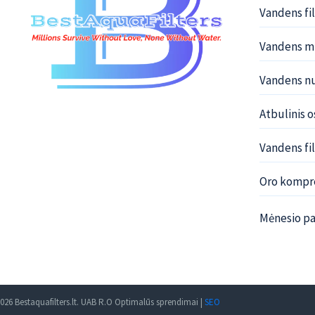
Vandens fi
Vandens mi
Vandens nu
Atbulinis 
Vandens fil
Oro kompre
Mėnesio pa
026 Bestaquafilters.lt. UAB R.O Optimalūs sprendimai |
SEO