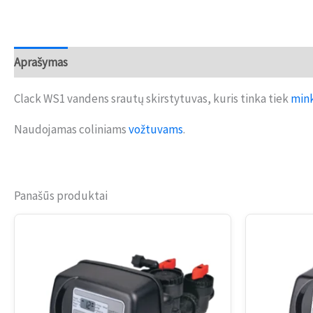
Aprašymas
Atsiliepimai (0)
Clack WS1 vandens srautų skirstytuvas, kuris tinka tiek
min
Naudojamas coliniams
vožtuvams
.
Panašūs produktai