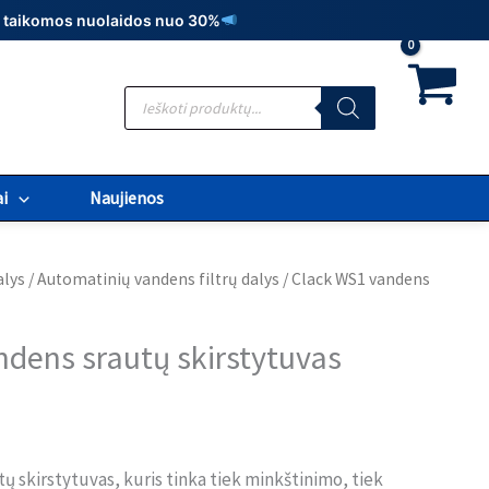
t., taikomos nuolaidos nuo 30%
Products
search
i
Naujienos
alys
/
Automatinių vandens filtrų dalys
/ Clack WS1 vandens
dens srautų skirstytuvas
ų skirstytuvas, kuris tinka tiek minkštinimo, tiek