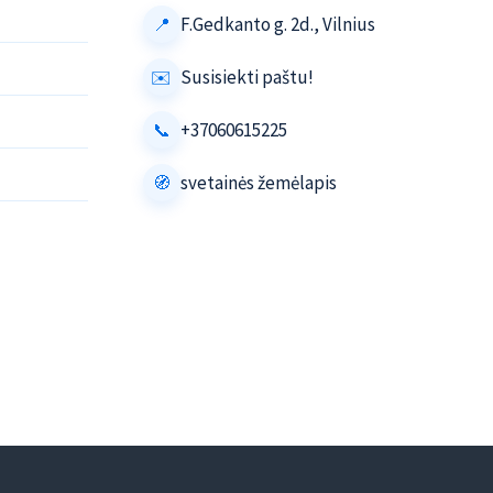
F.Gedkanto g. 2d., Vilnius
Susisiekti paštu!
+37060615225
svetainės žemėlapis