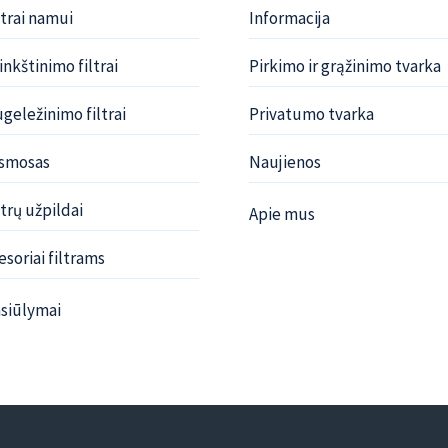
ltrai namui
Informacija
nkštinimo filtrai
Pirkimo ir grąžinimo tvarka
geležinimo filtrai
Privatumo tvarka
osmosas
Naujienos
trų užpildai
Apie mus
soriai filtrams
siūlymai