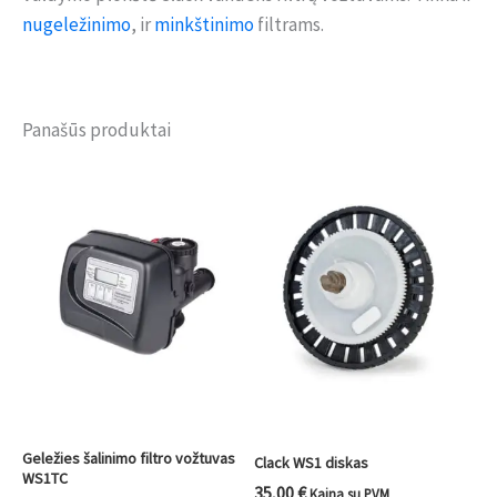
nugeležinimo
, ir
minkštinimo
filtrams.
Panašūs produktai
Geležies šalinimo filtro vožtuvas
Clack WS1 diskas
WS1TC
35,00
€
Kaina su PVM