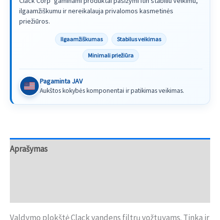
Clack Corp
gaminami produktai pasižymi itin stabiliu veikimu,
ilgaamžiškumu ir nereikalauja privalomos kasmetinės
priežiūros.
Ilgaamžiškumas
Stabilus veikimas
Minimali priežiūra
Pagaminta JAV
Aukštos kokybės komponentai ir patikimas veikimas.
Aprašymas
Papildoma informacija
Atsiliepimai (0)
Valdymo plokštė Clack vandens filtrų vožtuvams. Tinka ir