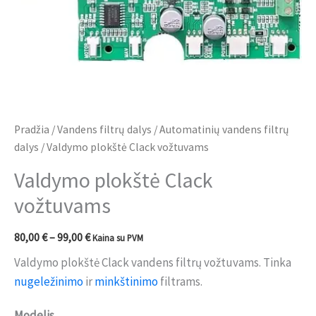
Pradžia
/
Vandens filtrų dalys
/
Automatinių vandens filtrų
dalys
/ Valdymo plokštė Clack vožtuvams
Valdymo plokštė Clack
vožtuvams
80,00
€
–
99,00
€
Kaina su PVM
Valdymo plokštė Clack vandens filtrų vožtuvams. Tinka
nugeležinimo
ir
minkštinimo
filtrams.
Modelis