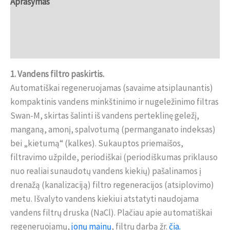
Aprašymas
Papildoma informacija
Atsiliepimai (0)
1. Vandens filtro paskirtis.
Automatiškai regeneruojamas (savaime atsiplaunantis)
kompaktinis vandens minkštinimo ir nugeležinimo filtras
Swan-M, skirtas šalinti iš vandens perteklinę geležį,
manganą, amonį, spalvotumą (permanganato indeksas)
bei „kietumą“ (kalkes). Sukauptos priemaišos,
filtravimo užpilde, periodiškai (periodiškumas priklauso
nuo realiai sunaudotų vandens kiekių) pašalinamos į
drenažą (kanalizaciją) filtro regeneracijos (atsiplovimo)
metu. Išvalyto vandens kiekiui atstatyti naudojama
vandens filtrų druska (NaCl). Plačiau apie automatiškai
regeneruojamų,
jonų mainų
, filtrų darbą žr.
čia.