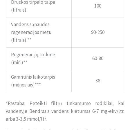
Druskos tirpalo talpa
100
(litrais)
Vandens sąnaudos
regeneracijos metu
90-250
(litrais) **
Regeneracijų trukmė
60-80
(min.)**
Garantinis laikotarpis
36
(mėnesiais)***
*Pastaba: Peteikti filtrų tinkamumo rodikliai, kai
vandenyje Bendrasis vandens kietumas 6-7 mg-ekv/ltr.
arba 3-3,5 mmol/ltr.