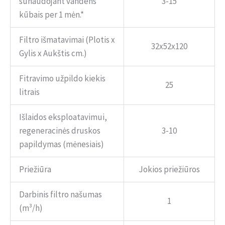
sunaudojant vandens
3-15
kūbais per 1 mėn.*
Filtro išmatavimai (Plotis x
32x52x120
Gylis x Aukštis cm.)
Fitravimo užpildo kiekis
25
litrais
Išlaidos eksploatavimui,
regeneracinės druskos
3-10
papildymas (mėnesiais)
Priežiūra
Jokios priežiūros
Darbinis filtro našumas
1
(m³/h)