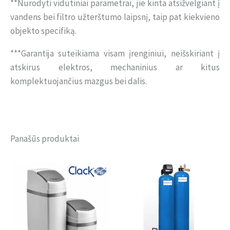
**Nurodyti vidutiniai parametrai, jie kinta atsižvelgiant į
vandens bei filtro užterštumo laipsnį, taip pat kiekvieno
objekto specifiką.
***Garantija suteikiama visam įrenginiui, neišskiriant į
atskirus elektros, mechaninius ar kitus
komplektuojančius mazgus bei dalis.
Panašūs produktai
Price
Price
range:
range:
1170,00 €
898,00 €
through
through
1390,00 €
1446,00 €