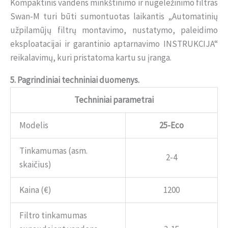
Kompaktinis vandens minkštinimo ir nugeležinimo filtras
Swan-M turi būti sumontuotas laikantis „Automatinių
užpilamūjų filtrų montavimo, nustatymo, paleidimo
eksploatacijai ir garantinio aptarnavimo INSTRUKCIJA“
reikalavimų, kuri pristatoma kartu su įranga.
5. Pagrindiniai techniniai duomenys.
Techniniai parametrai
Modelis
25-Eco
Tinkamumas (asm.
2-4
skaičius)
Kaina (€)
1200
Filtro tinkamumas