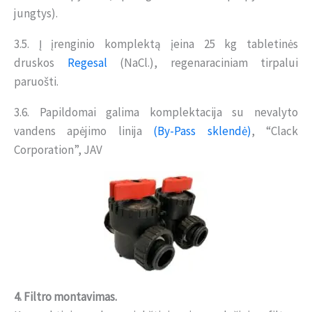
jungtys).
3.5. Į įrenginio komplektą įeina 25 kg tabletinės
druskos
Regesal
(NaCl.), regenaraciniam tirpalui
paruošti.
3.6. Papildomai galima komplektacija su nevalyto
vandens apėjimo linija
(By-Pass sklendė)
, “Clack
Corporation”, JAV
4. Filtro montavimas.