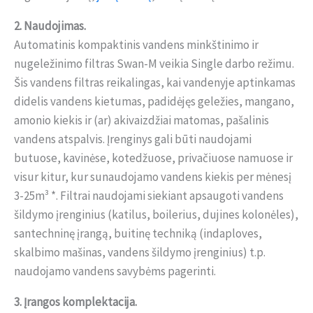
2. Naudojimas.
Automatinis kompaktinis vandens minkštinimo ir
nugeležinimo filtras Swan-M veikia Single darbo režimu.
Šis vandens filtras reikalingas, kai vandenyje aptinkamas
didelis vandens kietumas, padidėjęs geležies, mangano,
amonio kiekis ir (ar) akivaizdžiai matomas, pašalinis
vandens atspalvis. Įrenginys gali būti naudojami
butuose, kavinėse, kotedžuose, privačiuose namuose ir
visur kitur, kur sunaudojamo vandens kiekis per mėnesį
3-25m³ *. Filtrai naudojami siekiant apsaugoti vandens
šildymo įrenginius (katilus, boilerius, dujines kolonėles),
santechninę įrangą, buitinę techniką (indaploves,
skalbimo mašinas, vandens šildymo įrenginius) t.p.
naudojamo vandens savybėms pagerinti.
3. Įrangos komplektacija.