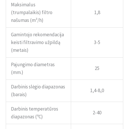
Maksimalus
(trumpalaikis) filtro
1,8
našumas (m³/h)
Gamintojo rekomendacija
keisti filtravimo užpildą
3-5
(metais)
Pajungimo diametras
25
(mm.)
Darbinis slėgio diapazonas
1,4-8,0
(barais)
Darbinis temperatūros
2-40
diapazonas (ºC)