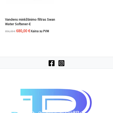
Vandens minkštinimo filtras Swan
Water Softener-E
680,00
€
Kaina su PVM
856,00
€