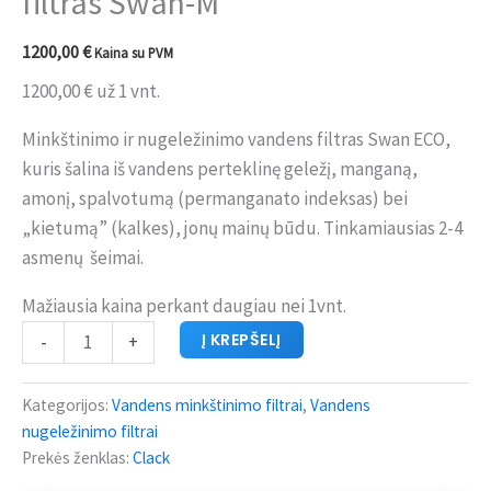
filtras Swan-M
1200,00
€
Kaina su PVM
1200,00
€
už 1 vnt.
Minkštinimo ir nugeležinimo vandens filtras Swan ECO,
kuris šalina iš vandens perteklinę geležį, manganą,
amonį, spalvotumą (permanganato indeksas) bei
„kietumą” (kalkes), jonų mainų būdu. Tinkamiausias 2-4
asmenų šeimai.
Mažiausia kaina perkant daugiau nei 1vnt.
Į KREPŠELĮ
-
+
Kategorijos:
Vandens minkštinimo filtrai
,
Vandens
nugeležinimo filtrai
Prekės ženklas:
Clack