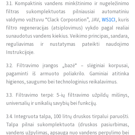
3.1. Kompaktinis vandens minkštinimo ir nugeležinimo
filtras sukomplektuotas pilniausiai automatiniu
valdymo vožtuvu “Clack Corporation”, JAV,
WS1CI
, kuris
filtro regeneracijas (atsiplovimus) vykdo pagal realiai
sunaudotus vandens kiekius. Veikimo principas, sandara,
reguliavimas ir nustatymas pateikti naudojimo
Instrukcijoje.
3.2. Filtravimo įrangos „bazė“ – slėginiai korpusai,
pagaminti iš armuoto poliakrilo. Gaminiai atitinka
higienos, saugumo bei technologinius reikalavimus.
3.3. Filtravimo terpė: 5-ių filtravimo užpildų mišinys,
universalių ir unikalių savybių bei funkcijų.
3.4. Integruota talpa, 100 litrų druskos tirpalui paruošti.
Talpa pilnai sukomplektuota (druskos pasiurbimas,
vandens užpylimas, apsauga nuo vandens perpylimo bei