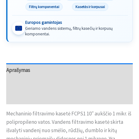
Filtrų komponentai
Kasetės ir korpusai
Europos gamintojas
Geriamo vandens sistemų, filtrų kasečių ir korpusų
komponentai.
Aprašymas
Papildoma informacija
Atsiliepimai (0)
Mechaninio filtravimo kasetė FCPS1 10″ aukščio 1 mikr. iš
polipropileno vatos. Vandens filtravimo kasetė skirta
išvalyti vandenį nuo smėlio, rūdžių, dumblo ir kitų
mechaninių priemaišų didesnes nei 1 mikrono. Yra