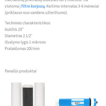
statoma į
filtro korpusą
. Keitimo intervalas 3-6 mėnesiai
(priklauso nuo vandens užterštumo).
Techninės charakteristikos:
Aukštis 10″
Diametras 2 1/2″
Išvalymo lygis 1 mikrono
Pralaidumas 20l/min
Panašūs produktai