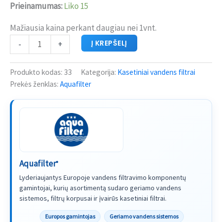
Prieinamumas:
Liko 15
Mažiausia kaina perkant daugiau nei 1vnt.
Į KREPŠELĮ
-
+
Produkto kodas:
33
Kategorija:
Kasetiniai vandens filtrai
Prekės ženklas:
Aquafilter
Aquafilter
®
Lyderiaujantys Europoje vandens filtravimo komponentų
gamintojai, kurių asortimentą sudaro geriamo vandens
sistemos, filtrų korpusai ir įvairūs kasetiniai filtrai.
Europos gamintojas
Geriamo vandens sistemos