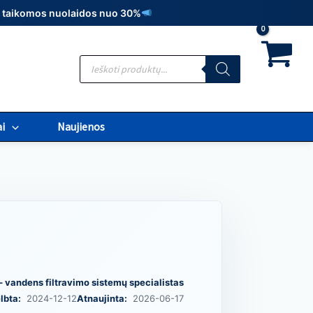
t., taikomos nuolaidos nuo 30%
Products
search
i
Naujienos
– vandens filtravimo sistemų specialistas
lbta:
2024-12-12
Atnaujinta:
2026-06-17