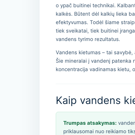
o ypač buitinei technikai. Kalbant
kalkės. Būtent dėl kalkių lieka 
efektyvumas. Todėl šiame straips
tiek sveikatai, tiek buitinei įra
vandens tyrimo rezultatus.
Vandens kietumas – tai savybė, a
Šie mineralai į vandenį patenka n
koncentracija vadinamas kietu, 
Kaip vandens k
Trumpas atsakymas:
vandens
priklausomai nuo reikiamo tik