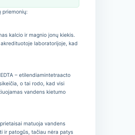
ų priemonių:
 kalcio ir magnio jonų kiekis.
kredituotoje laboratorijoje, kad
 EDTA – etilendiamintetraacto
ikeičia, o tai rodo, kad visi
aičiuojamas vandens kietumo
 prietaisai matuoja vandens
iti ir patogūs, tačiau nėra patys