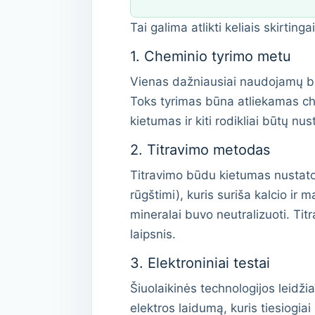
Tai galima atlikti keliais skirtin
1. Cheminio tyrimo metu
Vienas dažniausiai naudojamų bū
Toks tyrimas būna atliekamas che
kietumas ir kiti rodikliai būtų nusta
2. Titravimo metodas
Titravimo būdu kietumas nustatom
rūgštimi), kuris suriša kalcio ir 
mineralai buvo neutralizuoti. T
laipsnis.
3. Elektroniniai testai
Šiuolaikinės technologijos leidž
elektros laidumą, kuris tiesiogiai 