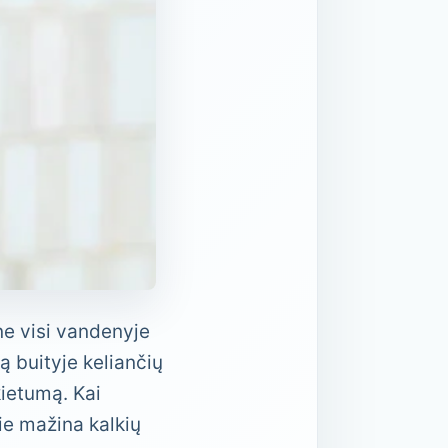
ne visi vandenyje
ą buityje keliančių
ietumą. Kai
rie mažina kalkių