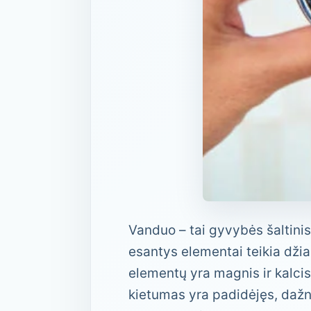
Vanduo – tai gyvybės šaltinis
esantys elementai teikia džia
elementų yra magnis ir kalci
kietumas yra padidėjęs, dažn