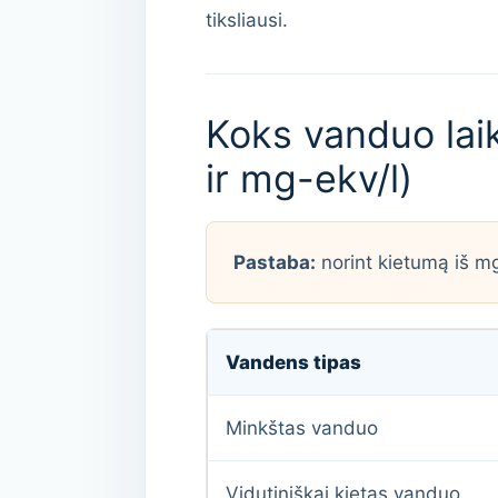
tiksliausi.
Koks vanduo lai
ir mg-ekv/l)
Pastaba:
norint kietumą iš mg
Vandens tipas
Minkštas vanduo
Vidutiniškai kietas vanduo