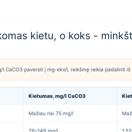
komas kietu, o koks - mink
/l CaCO3 paversti į mg-ekv/l, reikšmę reikia padalinti iš
Kietumas, mg/l CaCO3
Kie
Mažiau nei 75 mg/l
Maži
76–149 mg/l
1,52