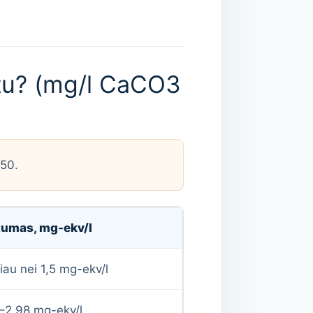
štu? (mg/l CaCO3
 50.
tumas, mg-ekv/l
au nei 1,5 mg-ekv/l
–2,98 mg-ekv/l