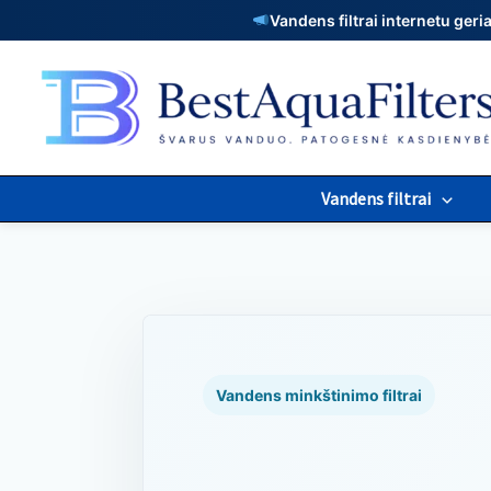
Pereiti
Vandens filtrai internetu ger
prie
turinio
Vandens filtrai
Vandens minkštinimo filtrai