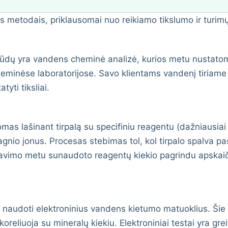
gais metodais, priklausomai nuo reikiamo tikslumo ir turim
dų yra vandens cheminė analizė, kurios metu nustatomas
minėse laboratorijose. Savo klientams vandenį tiriame a
tyti tiksliai.
as lašinant tirpalą su specifiniu reagentu (dažniausiai
magnio jonus. Procesas stebimas tol, kol tirpalo spalva pas
itravimo metu sunaudoto reagentų kiekio pagrindu apsk
ia naudoti elektroninius vandens kietumo matuoklius. Šie
koreliuoja su mineralų kiekiu. Elektroniniai testai yra gre