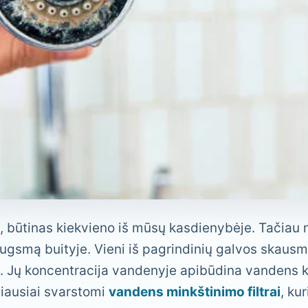
, būtinas kiekvieno iš mūsų kasdienybėje. Tačiau 
ugsmą buityje. Vieni iš pagrindinių galvos skausm
s. Jų koncentracija vandenyje apibūdina vandens k
iausiai svarstomi
vandens minkštinimo filtrai
, ku