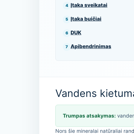
Įtaka sveikatai
Įtaka buičiai
DUK
Apibendrinimas
Vandens kietuma
Trumpas atsakymas:
vandens
Nors šie mineralai natūraliai ra