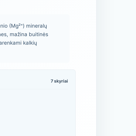
gnio (Mg²⁺) mineralų
mes, mažina buitinės
parenkami kalkių
7 skyriai