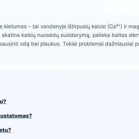
kietumas – tai vandenyje ištirpusių kalcio (Ca²⁺) ir ma
o skatina kalkių nuosėdų susidarymą, palieka baltas dė
 sausinti odą bei plaukus. Tokiai problemai dažniausiai 
ai?
nustatomas?
etu?