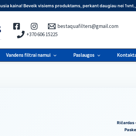
iausia kaina! Beveik visiems produktams, perkant daugiau nei 1vn
bestaquafilters@gmail.com
+370 606 15225
Vandens filtrai namui
Paslaugos
Kontakta
Ričardas 
Paske