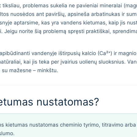
 tiksliau, problemas sukelia ne pavieniai mineralai (magni
baltos nuosėdos ant paviršių, apsineša arbatinukas ir sum
nyje aptarsime, kas yra vandens kietumas, kaip jis nusta
ngai. Jeigu norite šią problemą spręsti praktiškai, sprend
pibūdinanti vandenyje ištirpusių kalcio (Ca²⁺) ir magnio
atūraliai, kai jis teka per įvairius uolienų sluoksnius. 
o su mažesne – minkštu.
ietumas nustatomas?
 kietumas nustatomas cheminio tyrimo, titravimo arba e
slumo.