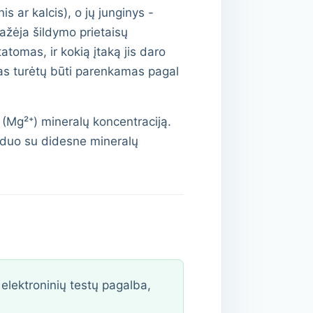
s ar kalcis), o jų junginys -
ažėja šildymo prietaisų
tomas, ir kokią įtaką jis daro
imas turėtų būti parenkamas pagal
 (Mg²⁺) mineralų koncentraciją.
Vanduo su didesne mineralų
lektroninių testų pagalba,