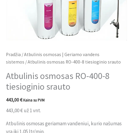
Pradžia
/
Atbulinis osmosas | Geriamo vandens
sistemos
/ Atbulinis osmosas RO-400-8 tiesioginio srauto
Atbulinis osmosas RO-400-8
tiesioginio srauto
443,00
€
Kaina su PVM
443,00
€
už 1 vnt.
Atbulinis osmosas geriamam vandeniui, kurio našumas
yra iki 1,05 ltr/min.