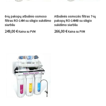
6-ių pakopų atbulinio osmoso
Atbulinės osmozės filtras 7-ių
filtras RO-14M su slėgio sukėlimo
pakopų RO-14MB su slėgio
siurbliu
sukėlimo siurbliu
249,00
€
266,00
€
Kaina su PVM
Kaina su PVM