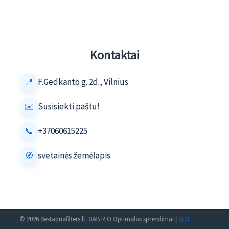
Kontaktai
F.Gedkanto g. 2d., Vilnius
Susisiekti paštu!
+37060615225
svetainės žemėlapis
© 2026 Bestaquafilters.lt. UAB R.O Optimalūs sprendimai |
SEO