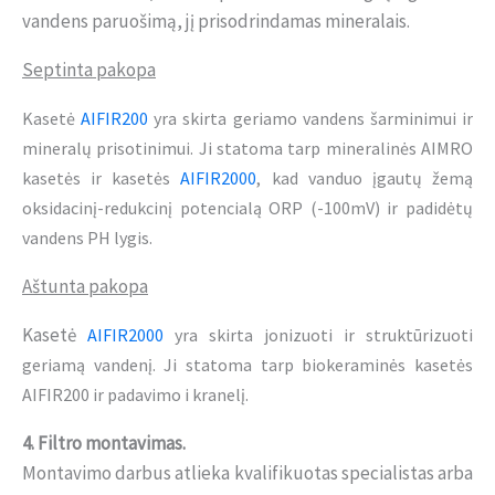
vandens paruošimą, jį prisodrindamas mineralais.
Septinta pakopa
Kasetė
AIFIR200
yra skirta geriamo vandens šarminimui ir
mineralų prisotinimui. Ji statoma tarp mineralinės AIMRO
kasetės ir kasetės
AIFIR2000
, kad vanduo įgautų žemą
oksidacinį-redukcinį potencialą ORP (-100mV) ir padidėtų
vandens PH lygis.
Aštunta pakopa
Kasetė
AIFIR2000
yra skirta jonizuoti ir struktūrizuoti
geriamą vandenį. Ji statoma tarp biokeraminės kasetės
AIFIR200 ir padavimo i kranelį.
4. Filtro montavimas.
Montavimo darbus atlieka kvalifikuotas specialistas arba