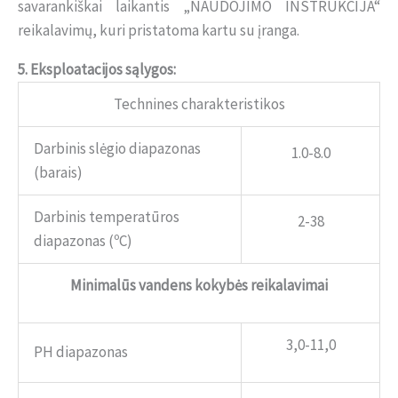
savarankiškai laikantis „NAUDOJIMO INSTRUKCIJA“
reikalavimų, kuri pristatoma kartu su įranga.
5. Eksploatacijos sąlygos:
Technines charakteristikos
Darbinis slėgio diapazonas
1.0-8.0
(barais)
Darbinis temperatūros
2-38
diapazonas (ºC)
Minimalūs vandens kokybės reikalavimai
3,0-11,0
PH diapazonas