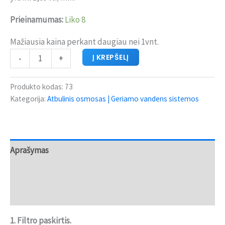
Prieinamumas:
Liko 8
Mažiausia kaina perkant daugiau nei 1vnt.
Į KREPŠELĮ
-
+
Produkto kodas:
73
Kategorija:
Atbulinis osmosas | Geriamo vandens sistemos
Aprašymas
Papildoma informacija
Atsiliepimai (0)
1. Filtro paskirtis.