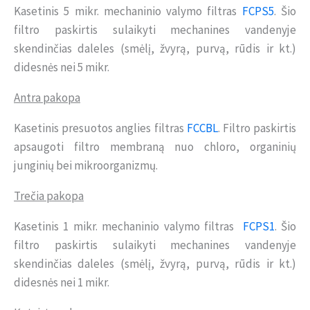
Kasetinis 5 mikr. mechaninio valymo filtras
FCPS5
. Šio
filtro paskirtis sulaikyti mechanines vandenyje
skendinčias daleles (smėlį, žvyrą, purvą, rūdis ir kt.)
didesnės nei 5 mikr.
Antra pakopa
Kasetinis presuotos anglies filtras
FCCBL
. Filtro paskirtis
apsaugoti filtro membraną nuo chloro, organinių
junginių bei mikroorganizmų.
Trečia pakopa
Kasetinis 1 mikr. mechaninio valymo filtras
FCPS1
. Šio
filtro paskirtis sulaikyti mechanines vandenyje
skendinčias daleles (smėlį, žvyrą, purvą, rūdis ir kt.)
didesnės nei 1 mikr.