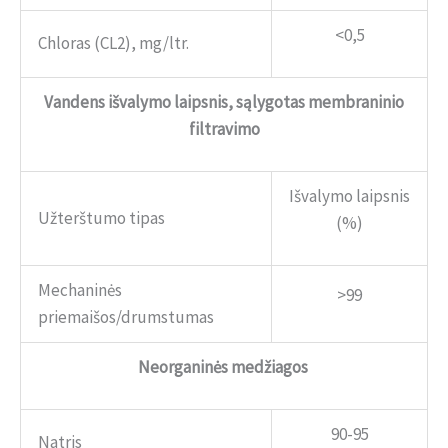
<0,5
Chloras (CL2), mg/ltr.
Vandens išvalymo laipsnis, sąlygotas membraninio
filtravimo
Išvalymo laipsnis
Užterštumo tipas
(%)
Mechaninės
>99
priemaišos/drumstumas
Neorganinės medžiagos
90-95
Natris