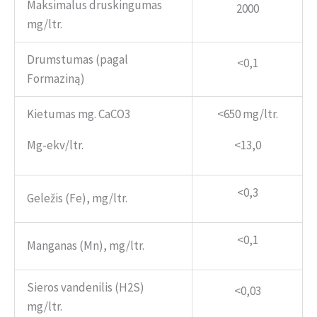
Maksimalus druskingumas
2000
mg/ltr.
Drumstumas (pagal
<0,1
Formaziną)
Kietumas mg. СаСО3
<650 mg/ltr.
Mg-ekv/ltr.
<13,0
<0,3
Geležis (Fe), mg/ltr.
<0,1
Manganas (Mn), mg/ltr.
Sieros vandenilis (H2S)
<0,03
mg/ltr.